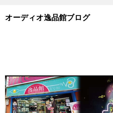
コ
ン
オーディオ逸品館ブログ
テ
ン
ツ
へ
ス
キ
ッ
プ