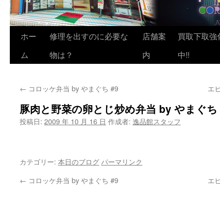
ホー
修理を出すのに必要な
店舗案
買取下取強
ム
物は？
内
中!!
←
コロッケ弁当 by やまぐち #9
エビ
豚肉と野菜の卵とじ炒め弁当 by やまぐち 
投稿日:
2009 年 10 月 16 日
作成者:
逸品館スタッフ
カテゴリー:
本日のブログ
パーマリンク
←
コロッケ弁当 by やまぐち #9
エビ