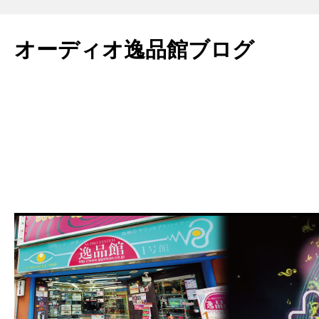
コ
ン
オーディオ逸品館ブログ
テ
ン
ツ
へ
ス
キ
ッ
プ