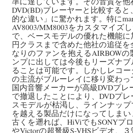
準に達しています。その音質を他
DVD(BD)プレーヤーと比較する
的な違い」に驚かれます。特にmar
AV8003/MM8003をカスタマイ
で、ベースモデルの優れた機能に加
円クラスまで含めた他社の追従を
なりのファンを抱えるAIRBOWの
ンプに出しては今後もリーズナブ
ることは可能です。しかしレコー
の主流がブルーレイに移り変わっ
国内音響メーカーが高級DVDプレ
で撤退したことにより、DVDプ
スモデルが枯渇し、ラインナップ
を越える製品だけになってしまい
古くを遡れば、HiViでもSONY
やVictorの超弩級S-VHSビデオ