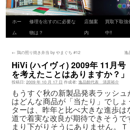
ホー
修理を出すのに必要な
店舗案
買取下取強
ム
物は？
内
中!!
←
鶏の照り焼き弁当 by やまぐち #12
逸
HiVi (ハイヴィ) 2009年 1
を考えたことはありますか？」
投稿日:
2009 年 10 月 17 日
作成者:
逸品館代表 清原裕介
もうすぐ秋の新製品発表ラッシュ
はどんな商品が「当たり」でしょ
ターは、昨年と比べ大きな進歩は
道で着実な改良が期待できそうで
まり下がりそうにありません。ＴＶは