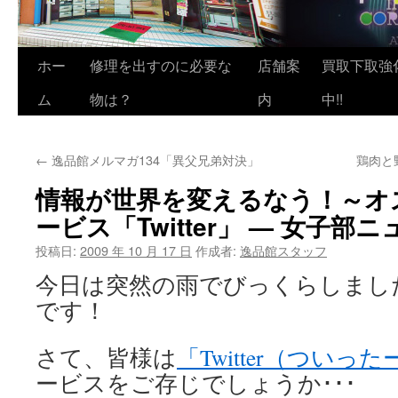
ホー
修理を出すのに必要な
店舗案
買取下取強
ム
物は？
内
中!!
←
逸品館メルマガ134「異父兄弟対決」
鶏肉と野
情報が世界を変えるなう！～オ
ービス「Twitter」 — 女子部ニュ
投稿日:
2009 年 10 月 17 日
作成者:
逸品館スタッフ
今日は突然の雨でびっくらしまし
です！
さて、皆様は
「Twitter（ついった
ービスをご存じでしょうか･･･