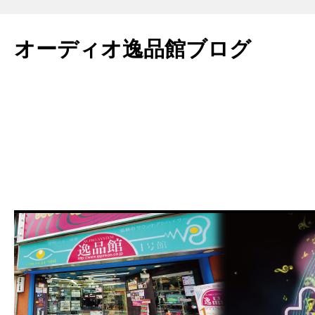
コ
ン
オーディオ逸品館ブログ
テ
ン
ツ
へ
ス
キ
ッ
プ