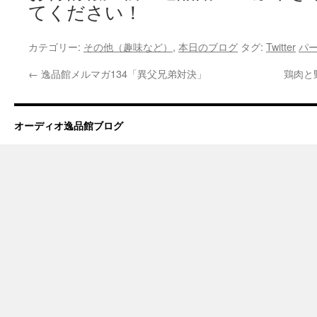
てください！
カテゴリー:
その他（趣味など）
,
本日のブログ
タグ:
Twitter
パ
←
逸品館メルマガ134「異父兄弟対決」
鶏肉と野
オーディオ逸品館ブログ