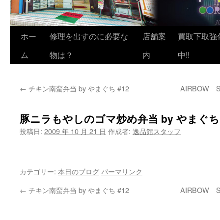
ホー
修理を出すのに必要な
店舗案
買取下取強
ム
物は？
内
中!!
←
チキン南蛮弁当 by やまぐち #12
AIRBOW 
豚ニラもやしのゴマ炒め弁当 by やまぐち 
投稿日:
2009 年 10 月 21 日
作成者:
逸品館スタッフ
カテゴリー:
本日のブログ
パーマリンク
←
チキン南蛮弁当 by やまぐち #12
AIRBOW 