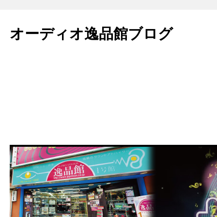
コ
ン
オーディオ逸品館ブログ
テ
ン
ツ
へ
ス
キ
ッ
プ