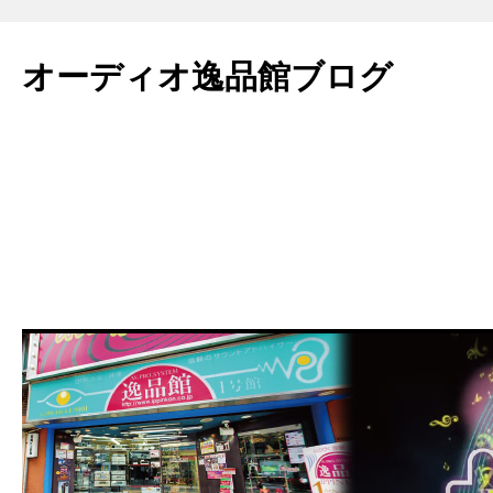
コ
ン
オーディオ逸品館ブログ
テ
ン
ツ
へ
ス
キ
ッ
プ