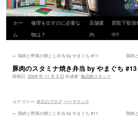
ホー
修理を出すのに必要な
店舗案
買取下取強
ム
物は？
内
中!!
←
鶏肉と野菜の卵とじ弁当 by やまぐち #11
鶏肉と
豚肉のスタミナ焼き弁当 by やまぐち #13
投稿日:
2009 年 11 月 3 日
作成者:
逸品館スタッフ
カテゴリー:
本日のブログ
パーマリンク
←
鶏肉と野菜の卵とじ弁当 by やまぐち #11
鶏肉と