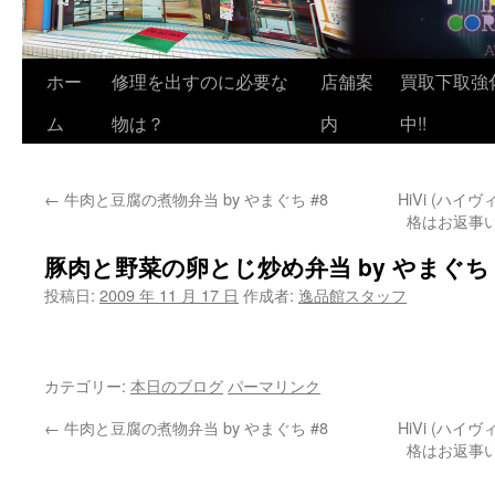
ホー
修理を出すのに必要な
店舗案
買取下取強
ム
物は？
内
中!!
←
牛肉と豆腐の煮物弁当 by やまぐち #8
HiVi (ハイ
格はお返事
豚肉と野菜の卵とじ炒め弁当 by やまぐち 
投稿日:
2009 年 11 月 17 日
作成者:
逸品館スタッフ
カテゴリー:
本日のブログ
パーマリンク
←
牛肉と豆腐の煮物弁当 by やまぐち #8
HiVi (ハイ
格はお返事