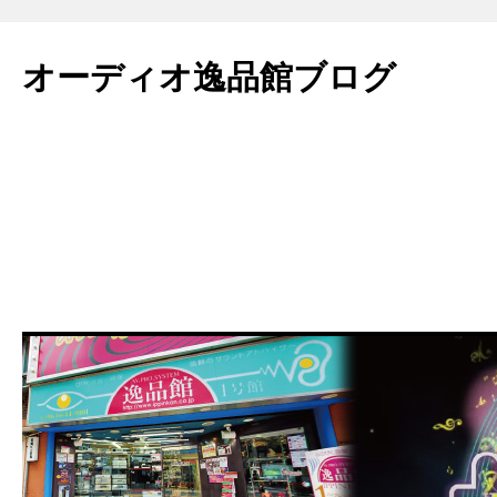
コ
ン
オーディオ逸品館ブログ
テ
ン
ツ
へ
ス
キ
ッ
プ