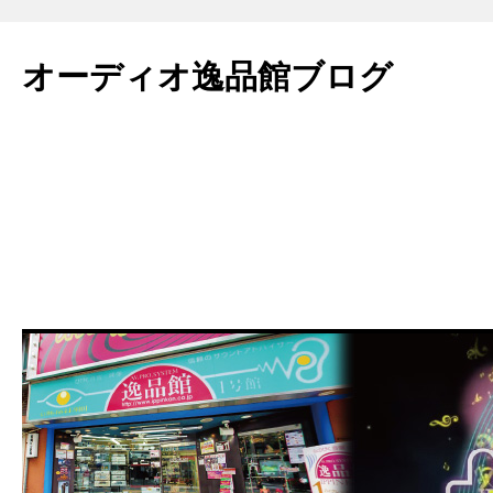
コ
ン
オーディオ逸品館ブログ
テ
ン
ツ
へ
ス
キ
ッ
プ