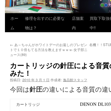
ホー
修理を出すのに必要な
店舗案
買取下取強
ム
物は？
内
中!!
←
あ～ちゃんがホワイトデーのお返しのプレゼン
名機！！STU
トで１０倍もてる方法を教えますｗｗｗ-女子部ニ
ュース(89)
カートリッジの針圧による音質
みた！
投稿日:
2010 年 3 月 1 日
作成者:
逸品館スタッフ
針圧
今回は
の違いによる音質の違
DENON DL103
カートリッジ