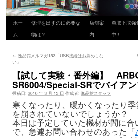
ホー
修理を出すのに必要な
店舗案
買取下取強
ム
物は？
内
中!!
←
逸品館メルマガ153「USB接続はお薦めしな
い」
【試して実験・番外編】 ARB
SR6004/Special-SRでバイ
投稿日:
2010 年 3 月 13 日
作成者:
逸品館スタッフ
寒くなったり、暖かくなったり季
を崩されていないでしょうか？
本日は予定していた機材が間に合
で、急遽お問い合わせのあった「