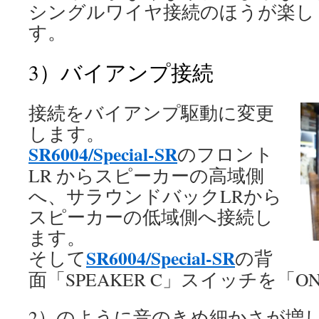
シングルワイヤ接続のほうが楽し
す。
3）バイアンプ接続
接続をバイアンプ駆動に変更
します。
SR6004/Special-SR
のフロント
LR からスピーカーの高域側
へ、サラウンドバックLRから
スピーカーの低域側へ接続し
ます。
SR6004/Special-SR
そして
の背
面「SPEAKER C」スイッチを「
2）のように音のきめ細かさが増