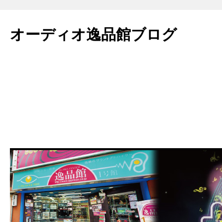
コ
ン
オーディオ逸品館ブログ
テ
ン
ツ
へ
ス
キ
ッ
プ