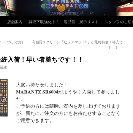
？
店舗案内
買取下取強化中!!
逸品館 展示リスト
スタッフのご紹
ソーパズルに挑
高画質スクリーン「ピュアマット2」が最終特価！格安で
す！！
→
04が最終入荷！早い者勝ちです！！
 福永
大変お待たせしました！
MARANTZ
SR6004
がようやく入荷して参りまし
た。
ご予約の方には随時ご案内を差し上げております
が、新たにご注文の方にもお待たせすることなく
ご用意できます。