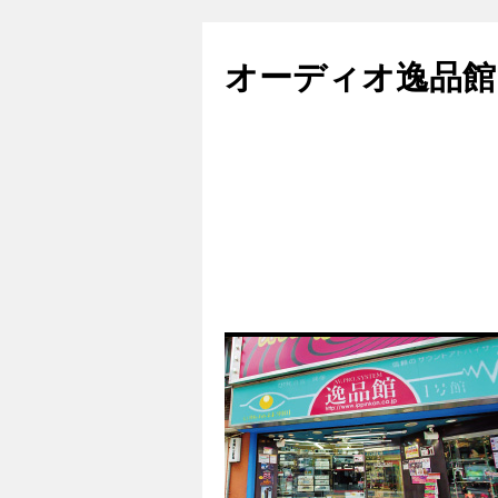
コ
ン
オーディオ逸品館
テ
ン
ツ
へ
ス
キ
ッ
プ