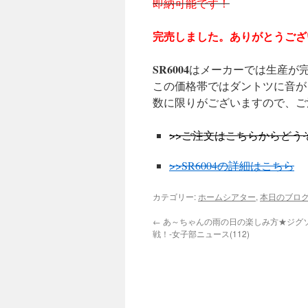
即納可能です！
完売しました。ありがとうござ
SR6004
はメーカーでは生産が
この価格帯ではダントツに音が
数に限りがございますので、ご
>>ご注文はこちらからどう
>>SR6004の詳細はこちら
カテゴリー:
ホームシアター
,
本日のブロ
←
あ～ちゃんの雨の日の楽しみ方★ジグ
戦！-女子部ニュース(112)