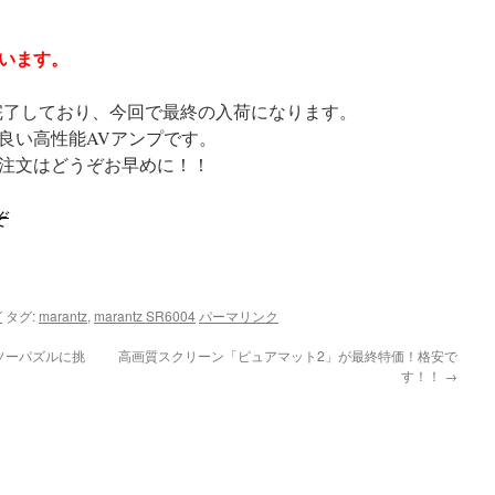
います。
完了しており、今回で最終の入荷になります。
良い高性能AVアンプです。
注文はどうぞお早めに！！
ぞ
グ
タグ:
marantz
,
marantz SR6004
パーマリンク
ソーパズルに挑
高画質スクリーン「ピュアマット2」が最終特価！格安で
す！！
→