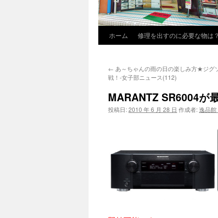
ホーム
修理を出すのに必要な物は
←
あ～ちゃんの雨の日の楽しみ方★ジグ
戦！-女子部ニュース(112)
MARANTZ SR60
投稿日:
2010 年 6 月 28 日
作成者:
逸品館