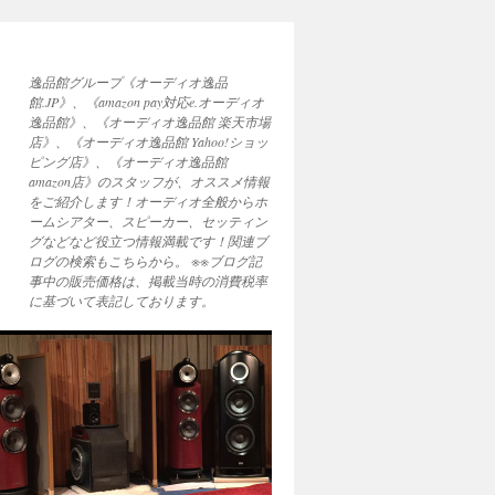
逸品館グループ《オーディオ逸品
館.JP》、《amazon pay対応e.オーディオ
逸品館》、《オーディオ逸品館 楽天市場
店》、《オーディオ逸品館 Yahoo!ショッ
ピング店》、《オーディオ逸品館
amazon店》のスタッフが、オススメ情報
をご紹介します！オーディオ全般からホ
ームシアター、スピーカー、セッティン
グなどなど役立つ情報満載です！関連ブ
ログの検索もこちらから。 ※※ブログ記
事中の販売価格は、掲載当時の消費税率
に基づいて表記しております。