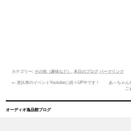
カテゴリー:
その他（趣味など）
,
本日のブログ
パーマリンク
←
恵比寿のイベントYoutubeに続々UP中です！
あ～ちゃん
ご
オーディオ逸品館ブログ