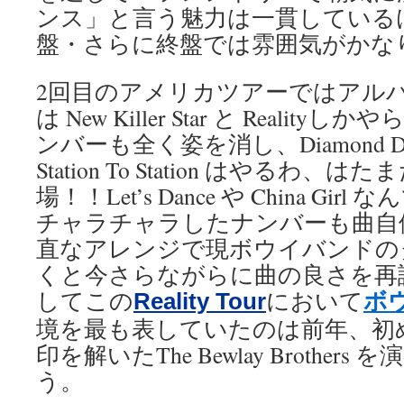
ンス」と言う魅力は一貫している
盤・さらに終盤では雰囲気がかな
2回目のアメリカツアーではアルバム「
は New Killer Star と Realit
ンバーも全く姿を消し、Diamond 
Station To Station はやるわ、はたま
場！！Let’s Dance や China Gi
チャラチャラしたナンバーも曲自
直なアレンジで現ボウイバンドの
くと今さらながらに曲の良さを再
ボ
してこの
において
Reality Tour
境を最も表していたのは前年、初
印を解いたThe Bewlay Brothe
う。