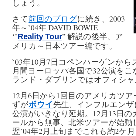
しょう。
さて
前回のブログ
に続き、2003
年～’04年 DAVID BOWIE
‘’
” 解説の後半、ア
Reality Tour
メリカ～日本ツアー編です。
`03年10月7日コペンハーゲンか
月間ヨーロッパ各国で32公演を
ランド・ダブリンではオフィシャ
12月6日から1回目のアメリカツ
ボウイ
ずが
先生、インフルエンザ
公演がいきなり延期。12月13日
ールから無事、北米ツアーが始動
翌’04年2月上旬までこれも約2ケ