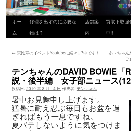
ホー
修理を出すのに必要な
店舗案
買取下取強
ム
物は？
内
中!!
←
恵比寿のイベントYoutubeに続々UP中です！
あ～ちゃん
ご
テンちゃんのDAVID BOWIE「Rea
説・後半編 女子部ニュース(12
投稿日:
2010 年 8 月 14 日
作成者:
テンちゃん
暑中お見舞申し上げます。
猛暑に耐え忍ぶ毎日もお盆を過
ぎればもう一息ですね。
夏バテしないように気をつけま