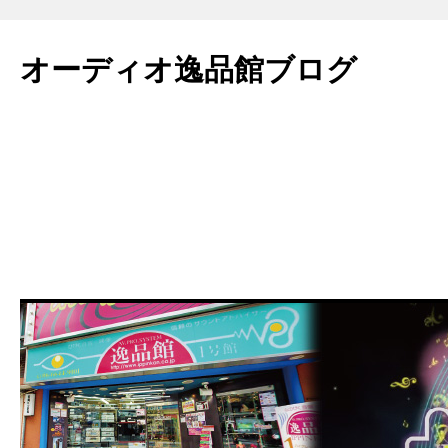
コ
ン
オーディオ逸品館ブログ
テ
ン
ツ
へ
ス
キ
ッ
プ