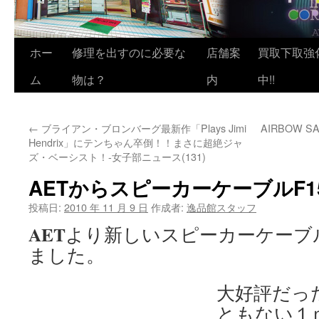
ホー
修理を出すのに必要な
店舗案
買取下取強
ム
物は？
内
中!!
←
ブライアン・ブロンバーグ最新作「Plays Jimi
AIRBOW S
Hendrix」にテンちゃん卒倒！！まさに超絶ジャ
ズ・ベーシスト！-女子部ニュース(131)
AETからスピーカーケーブルF1
投稿日:
2010 年 11 月 9 日
作成者:
逸品館スタッフ
AET
より新しいスピーカーケーブ
ました。
大好評だった
ともない１