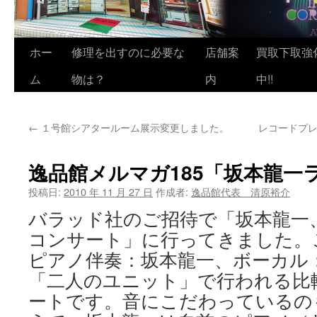
ホー
修理を出すのに必要な
店舗案
買取下取強
ム
物は？
内
中!!
←
１号館シアタールーム展示変更しました。
レコードプレ
逸品館メルマガ185「坂本龍一
投稿日:
2010 年 11 月 27 日
作成者:
逸品館代表 清原裕介
バラッド社のご招待で「坂本龍一、
コンサート」に行ってきました。
ピアノ伴奏：坂本龍一、ボーカル
「二人のユニット」で行われる比
ートです。音にこだわっているの