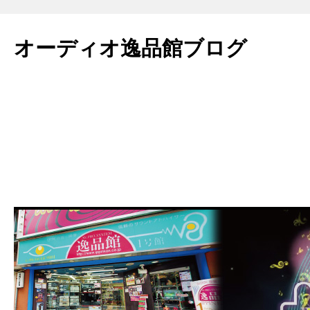
コ
ン
オーディオ逸品館ブログ
テ
ン
ツ
へ
ス
キ
ッ
プ