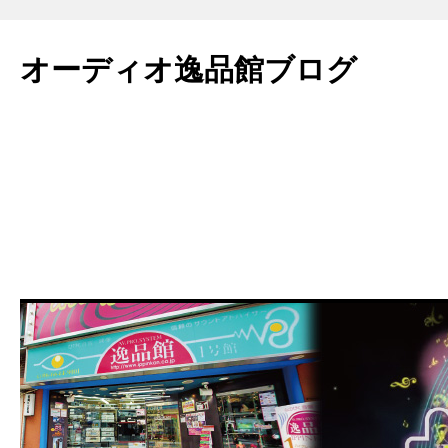
コ
ン
オーディオ逸品館ブログ
テ
ン
ツ
へ
ス
キ
ッ
プ