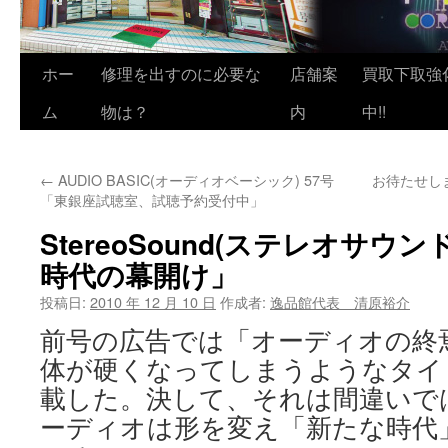
ホー
修理を出すのに必要な
店舗案
買取下取強
ム
物は？
内
中!!
←
AUDIO BASIC(オーディオベーシック) 57号
お待たせし
「東銀座試聴室、試聴予約受付中」
StereoSound(ステレオサウン
時代の幕開け」
投稿日:
2010 年 12 月 10 日
作成者:
逸品館代表 清原裕介
前号の広告では「オーディオの終
体が硬くなってしまうようなタイ
載した。決して、それは間違いで
ーディオは形を変え「新たな時代