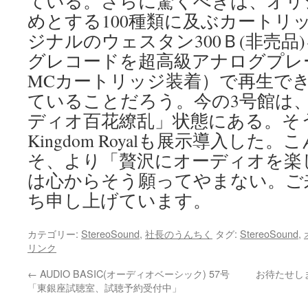
ている。さらに驚くべきは、オリジ
めとする100種類に及ぶカートリッ
ジナルのウェスタン300Ｂ(非売品
グレコードを超高級アナログプレー
MCカートリッジ装着）で再生で
ていることだろう。今の3号館は
ディオ百花繚乱」状態にある。そう
Kingdom Royalも展示導入し
そ、より「贅沢にオーディオを楽
は心からそう願ってやまない。ご
ち申し上げています。
カテゴリー:
StereoSound
,
社長のうんちく
タグ:
StereoSound
,
リンク
←
AUDIO BASIC(オーディオベーシック) 57号
お待たせし
「東銀座試聴室、試聴予約受付中」