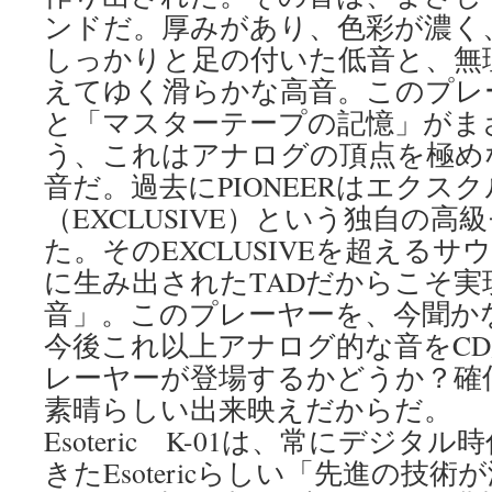
ンドだ。厚みがあり、色彩が濃く
しっかりと足の付いた低音と、無
えてゆく滑らかな高音。このプレ
と「マスターテープの記憶」がま
う、これはアナログの頂点を極め
音だ。過去にPIONEERはエクス
（EXCLUSIVE）という独自の
た。そのEXCLUSIVEを超える
に生み出されたTADだからこそ実
音」。このプレーヤーを、今聞か
今後これ以上アナログ的な音をC
レーヤーが登場するかどうか？確
素晴らしい出来映えだからだ。
Esoteric K-01は、常にデジ
きたEsotericらしい「先進の技