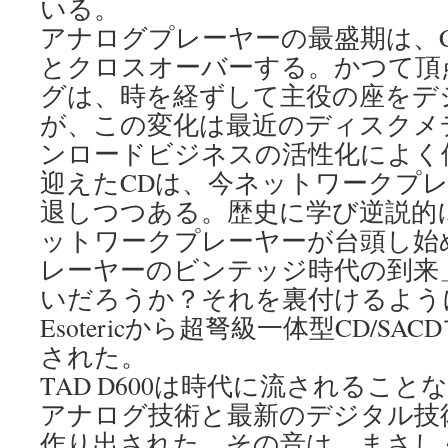
いる。
アナログプレーヤーの最盛期は、
とクロスオーバーする。かつて頂
グは、時を経ずして主役の座をデ
が、この変化は最近のディスクメ
ンロードビジネスの活性化によく
迎えたCDは、今ネットワークプ
退しつつある。歴史に学び逆説的
ットワークプレーヤーが台頭し始
レーヤーのビンテッジ時代の到来
いだろうか？それを裏付けるように
Esotericから超弩級一体型CD/S
された。
TAD D600は時代に流されるこ
アナログ技術と最新のデジタル技
作り出された。その音は、まさし