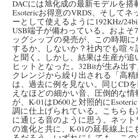
DACには旭化成の最新モデルを搭
Esotericお得意のVRDS、そし
ーとして使えるように192KHz/24
USB端子が備わっている。およそ
ッグシップの発売が、この時期に
するか、しないか？社内でも喧々
と聞く。しかし、結果は生産が追
ヒットとなった。32Bitが生み出
クレンジから繰り出される「高精
は、過去に例を見ない。同じCD
えなほどの細かい音、圧倒的な情
が、K-01はD600と対照的にEsote
調に仕上げられている。こちらも
に通じる音のように思う。ネット
の進化と共に、K-01の延長線上
るだろう。いずれにしても、この2