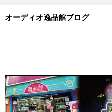
コ
ン
オーディオ逸品館ブログ
テ
ン
ツ
へ
ス
キ
ッ
プ