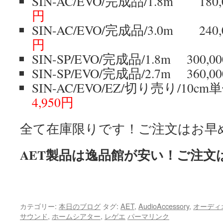
SIN-AC/EVO/完成品/1.8m 1
円
SIN-AC/EVO/完成品/3.0m 2
円
SIN-SP/EVO/完成品/1.8m 30
SIN-SP/EVO/完成品/2.7m 36
SIN-AC/EVO/EZ/切り売り/10c
4,950円
全て在庫限りです！ご注文はお早
AET製品は逸品館が安い！ご注文
カテゴリー:
本日のブログ
タグ:
AET
,
AudioAccessory
,
オーディ
サウンド
,
ホームシアター
,
レゲエ
パーマリンク