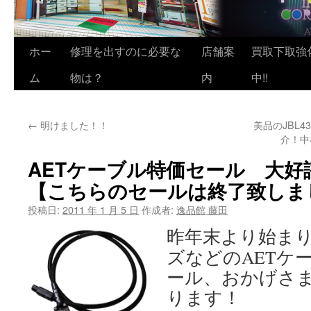
ホー
修理を出すのに必要な
店舗案
買取下取強
ム
物は？
内
中!!
←
明けました！！
美品のJBL
介！中
AETケーブル特価セール 大好
【こちらのセールは終了致しま
投稿日:
2011 年 1 月 5 日
作成者:
逸品館 藤田
昨年末より始まり
ズなどのAETケ
ール、おかげさ
ります！