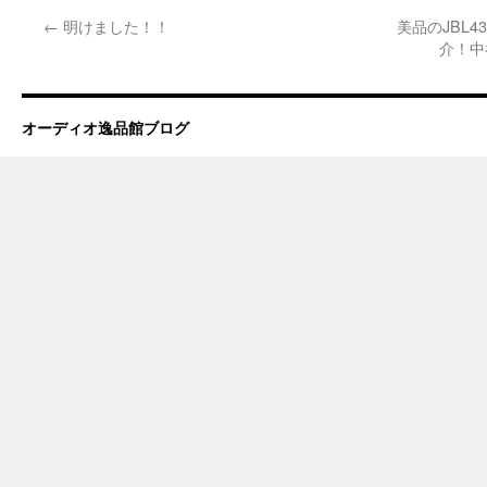
←
明けました！！
美品のJBL
介！中
オーディオ逸品館ブログ