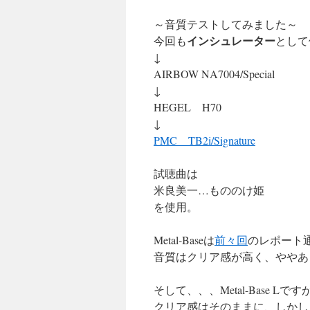
～音質テストしてみました～
インシュレーター
今回も
として
↓
AIRBOW NA7004/Special
↓
HEGEL H70
↓
PMC TB2i/Signature
試聴曲は
米良美一…もののけ姫
を使用。
Metal-Baseは
前々回
のレポート
音質はクリア感が高く、ややあ
そして、、、Metal-Base Lです
クリア感はそのままに、しかし