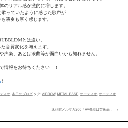
体のリアル感が激的に増します。
ホールで歌っていたように感じた歌声が
ル、しかも演奏も厚く感じます。
UBBLE/Mとは違い、
としまった音質変化を与えます。
や声楽、あとは浪曲等が面白いかも知れません。
で情報をお待ちください！！
ら
!!
ディオ
,
本日のブログ
タグ:
AIRBOW
,
METAL-BASE
,
オーディオ
,
オーディオ
逸品館メルマガ200「AV機器は芸術品 」
→