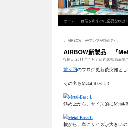
ホーム
修理を出すのに必要な物は
←
AIRBOW AVアンプが特価です。
AIRBOW新製品 『Meta
投稿日:
2011 年 4 月 7 日
作成者:
逸品館
前々回
のブログ更新後突如とし
その名もMetal-Base L!!
斜め上から。サイズ的にMetal
横から。単にサイズが大きいの