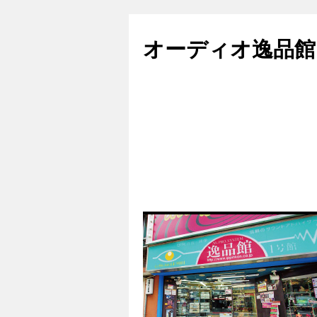
コ
ン
オーディオ逸品館
テ
ン
ツ
へ
ス
キ
ッ
プ