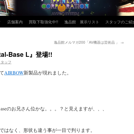
？
店舗案内
買取下取強化中!!
逸品館 展示リスト
スタッフのご紹
逸品館メルマガ200「AV機器は芸術品 」
→
l-Base L』登場!!
スタッフ
て
AIRBOW
新製品が現れました。
-Baseのお兄さん位かな。。。？と見えますが、、、
ではなく、形状も違う事が一目で判ります。