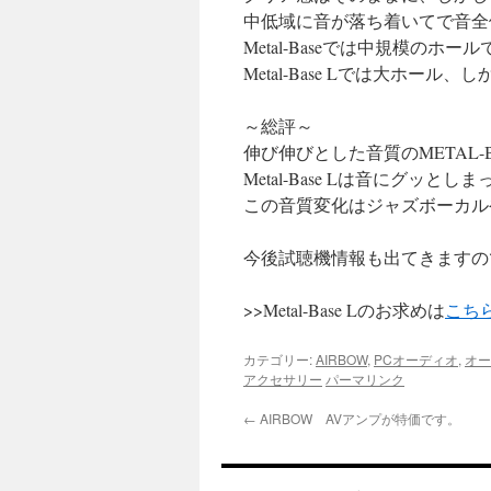
中低域に音が落ち着いてで音全
Metal-Baseでは中規模の
Metal-Base Lでは大ホー
～総評～
伸び伸びとした音質のMETAL-B
Metal-Base Lは音にグッ
この音質変化はジャズボーカル
今後試聴機情報も出てきますの
>>Metal-Base Lのお求めは
こち
カテゴリー:
AIRBOW
,
PCオーディオ
,
オー
アクセサリー
パーマリンク
←
AIRBOW AVアンプが特価です。