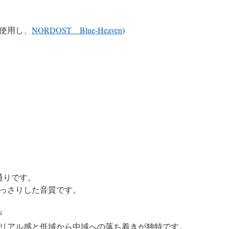
使用し、
NORDOST Blue-Heaven
)
通りです。
っさりした音質です。
が
リアル感と低域から中域への落ち着きが独特です。