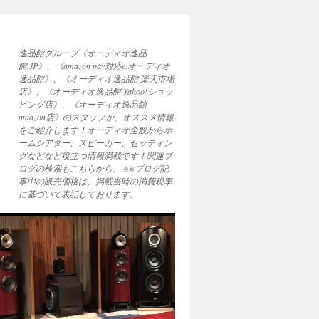
逸品館グループ《オーディオ逸品
館.JP》、《amazon pay対応e.オーディオ
逸品館》、《オーディオ逸品館 楽天市場
店》、《オーディオ逸品館 Yahoo!ショッ
ピング店》、《オーディオ逸品館
amazon店》のスタッフが、オススメ情報
をご紹介します！オーディオ全般からホ
ームシアター、スピーカー、セッティン
グなどなど役立つ情報満載です！関連ブ
ログの検索もこちらから。 ※※ブログ記
事中の販売価格は、掲載当時の消費税率
に基づいて表記しております。