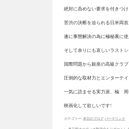
絶対に呑めない要求を付きつけ
苦渋の決断を迫られる日米両首
遂に事態解決の為に極秘裏に使
そして余りにも哀しいラストシ
国際問題から銀座の高級クラブ
圧倒的な取材力とエンターテイ
一気に読ませる実力派、楡 周
映画化して欲しいです!
カテゴリー:
本日のブログ
パーマリンク
←
逸品館オーディオ勉強会をリポートし