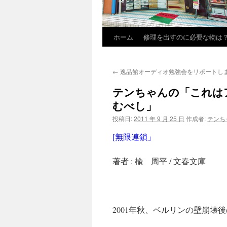
ホーム
修理を出すのに必要な物は
←
逸品館オーディオ勉強会をリポートし
テンちゃんの「これは
むべし」
投稿日:
2011 年 9 月 25 日
作成者:
テンち
[無限連鎖」
著者 : 楡 周平 / 文春文庫
2001年秋、ベルリンの壁崩壊