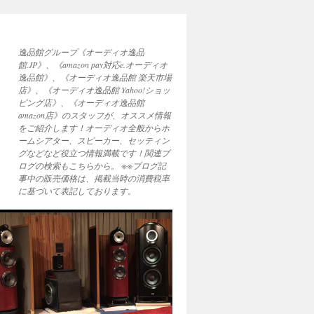
逸品館グループ《オーディオ逸品
館.JP》、《amazon pay対応e.オーディオ
逸品館》、《オーディオ逸品館 楽天市場
店》、《オーディオ逸品館 Yahoo!ショッ
ピング店》、《オーディオ逸品館
amazon店》のスタッフが、オススメ情報
をご紹介します！オーディオ全般からホ
ームシアター、スピーカー、セッティン
グなどなど役立つ情報満載です！関連ブ
ログの検索もこちらから。 ※※ブログ記
事中の販売価格は、掲載当時の消費税率
に基づいて表記しております。