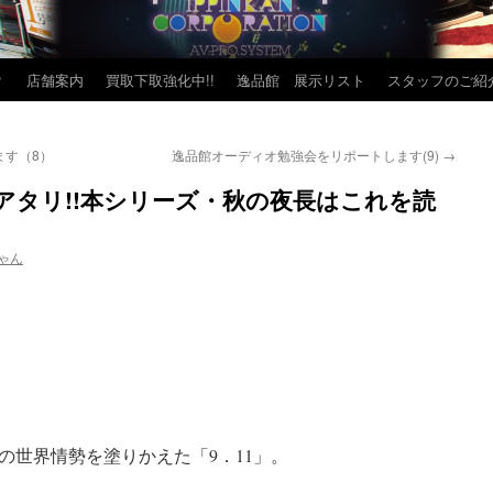
？
店舗案内
買取下取強化中!!
逸品館 展示リスト
スタッフのご紹
ます（8）
逸品館オーディオ勉強会をリポートします(9)
→
アタリ!!本シリーズ・秋の夜長はこれを読
ゃん
後の世界情勢を塗りかえた「9．11」。