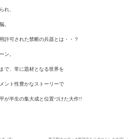
られ、
脳。
用許可された禁断の兵器とは・・？
ーン。
まで、常に題材となる世界を
メント性豊かなストーリーで
平が半生の集大成と位置づけた大作!!
ます（8）
逸品館オーディオ勉強会をリポートします(9)
→