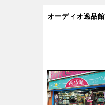
コ
ン
オーディオ逸品館
テ
ン
ツ
へ
ス
キ
ッ
プ