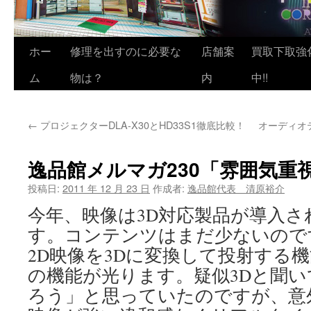
ホー
修理を出すのに必要な
店舗案
買取下取強
ム
物は？
内
中!!
←
プロジェクターDLA-X30とHD33S1徹底比較！
オーディオ
逸品館メルマガ230「雰囲気重
投稿日:
2011 年 12 月 23 日
作成者:
逸品館代表 清原裕介
今年、映像は3D対応製品が導入さ
す。コンテンツはまだ少ないので
2D映像を3Dに変換して投射する機能
の機能が光ります。疑似3Dと聞
ろう」と思っていたのですが、意