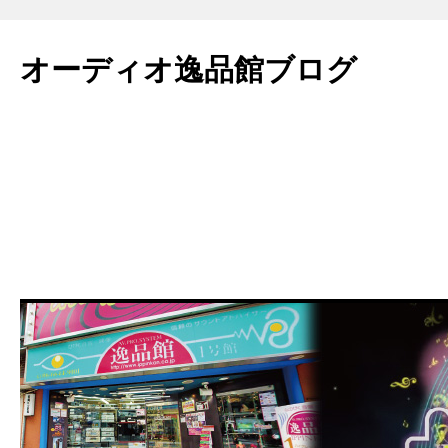
コ
ン
オーディオ逸品館ブログ
テ
ン
ツ
へ
ス
キ
ッ
プ