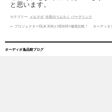
と思います。
カテゴリー:
メルマガ
,
社長のうんちく
パーマリンク
←
プロジェクターDLA-X30とHD33S1徹底比較！
オーディオ
オーディオ逸品館ブログ