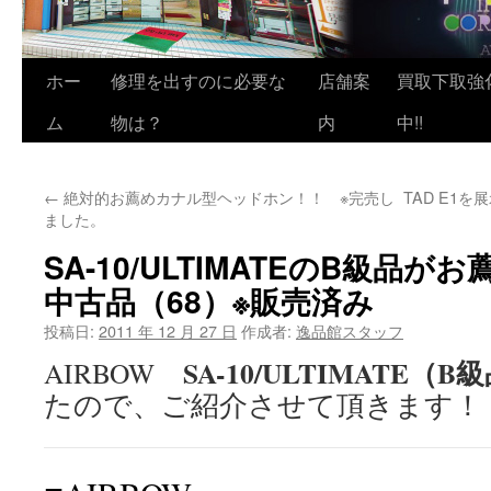
ホー
修理を出すのに必要な
店舗案
買取下取強
ム
物は？
内
中!!
←
絶対的お薦めカナル型ヘッドホン！！ ※完売し
TAD E1
ました。
SA-10/ULTIMATEのB級品
中古品（68）※販売済み
投稿日:
2011 年 12 月 27 日
作成者:
逸品館スタッフ
SA-10/ULTIMATE（B
AIRBOW
たので、ご紹介させて頂きます！