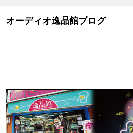
コ
ン
オーディオ逸品館ブログ
テ
ン
ツ
へ
ス
キ
ッ
プ