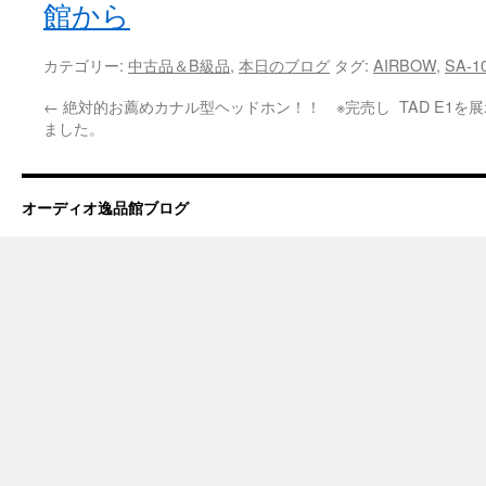
館から
カテゴリー:
中古品＆B級品
,
本日のブログ
タグ:
AIRBOW
,
SA-1
←
絶対的お薦めカナル型ヘッドホン！！ ※完売し
TAD E1
ました。
オーディオ逸品館ブログ