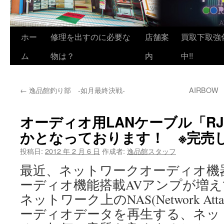
ホー
修理を出すのに必要な
店舗案
買取下取強
ム
物は？
内
中!!
←
逸品館釣り部 -如月最終決戦-
AIRBOW
オーディオ用LANケーブル「RJ
かとなっております！ ※完売
投稿日:
2012 年 2 月 6 日
作成者:
逸品館スタッフ
最近、ネットワークオーディオ機
ーディオ機能搭載AVアンプが増
ネットワーク上のNAS(Network Attac
ーディオデータを再生する、ネッ