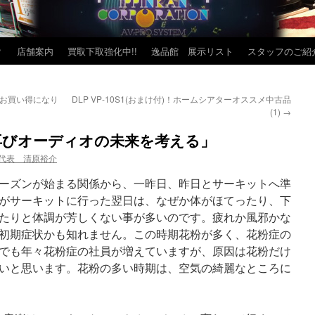
？
店舗案内
買取下取強化中!!
逸品館 展示リスト
スタッフのご紹
がお買い得になり
DLP VP-10S1(おまけ付)！ホームシアターオススメ中古品
(1)
→
再びオーディオの未来を考える」
代表 清原裕介
ーズンが始まる関係から、一昨日、昨日とサーキットへ準
がサーキットに行った翌日は、なぜか体がほてったり、下
たりと体調が芳しくない事が多いのです。疲れか風邪かな
初期症状かも知れません。この時期花粉が多く、花粉症の
でも年々花粉症の社員が増えていますが、原因は花粉だけ
いと思います。花粉の多い時期は、空気の綺麗なところに