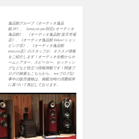
逸品館グループ《オーディオ逸品
館.JP》、《amazon pay対応e.オーディオ
逸品館》、《オーディオ逸品館 楽天市場
店》、《オーディオ逸品館 Yahoo!ショッ
ピング店》、《オーディオ逸品館
amazon店》のスタッフが、オススメ情報
をご紹介します！オーディオ全般からホ
ームシアター、スピーカー、セッティン
グなどなど役立つ情報満載です！関連ブ
ログの検索もこちらから。 ※※ブログ記
事中の販売価格は、掲載当時の消費税率
に基づいて表記しております。