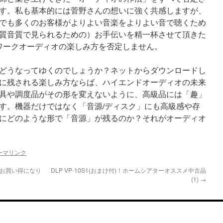
す。私も基本的には菅野さんの想いに強く共感しますが、
でも多くのお客様がよりよい音楽をよりよい音で聴くため
質音質で見られるための）お手伝いを精一杯させて頂きた
トワークオーディオの楽しみ方を否定しません。
どうなってゆくのでしょうか？ネットからダウンロードし
に残される楽しみ方ならば、ハイエンドオーディオの未来
具や調度品がその形を変えないように、高級品には「趣」
す。機器だけではなく「音源/ディスク」にも高級感や存
にどのような形で「音源」が残るのか？それがオーディオ
ーマリンク
がお買い得になり
DLP VP-10S1(おまけ付)！ホームシアターオススメ中古品
(1)
→