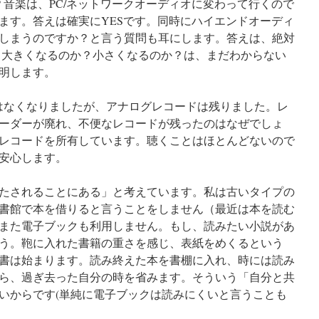
？音楽は、PC/ネットワークオーディオに変わって行くので
ます。答えは確実にYESです。同時にハイエンドオーディ
しまうのですか？と言う質問も耳にします。答えは、絶対
り大きくなるのか？小さくなるのか？は、まだわからない
明します。
はなくなりましたが、アナログレコードは残りました。レ
ーダーが廃れ、不便なレコードが残ったのはなぜでしょ
ログレコードを所有しています。聴くことはほとんどないので
安心します。
たされることにある」と考えています。私は古いタイプの
書館で本を借りると言うことをしません（最近は本を読む
また電子ブックも利用しません。もし、読みたい小説があ
う。鞄に入れた書籍の重さを感じ、表紙をめくるという
書は始まります。読み終えた本を書棚に入れ、時には読み
ら、過ぎ去った自分の時を省みます。そういう「自分と共
いからです(単純に電子ブックは読みにくいと言うことも