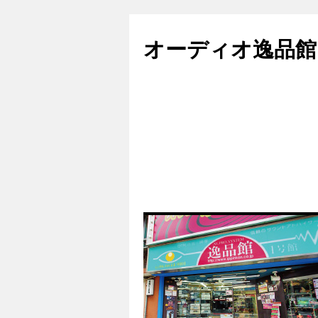
コ
ン
オーディオ逸品館
テ
ン
ツ
へ
ス
キ
ッ
プ