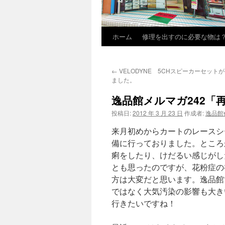
ホーム
修理を出すのに必要な物は
←
VELODYNE 5CHスピーカーセット
ました。
逸品館メルマガ242「
投稿日:
2012 年 3 月 23 日
作成者:
逸品館
来月初めからカートのレースシ
備に行っておりました。ところ
痢をしたり、けだるい感じがし
とも思ったのですが、花粉症の
方は大変だと思います。逸品館
ではなく大気汚染の影響も大き
行きたいですね！