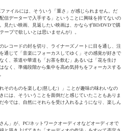
源ファイルには、そういう「重さ」が感じられません。だ
配信データーで入手する」ということに興味を持てないの
。見たい映画、見返したい映画は、かならずBD/DVDで購
Rテープで欲しいとは思いませんが）。
のレコードの封を切り、ライナーズノートに目を通し、注
を通じて「音楽にフォーカスしてゆく」その感覚が好きで
なく、茶道や華道も「お茶を飲む」あるいは「花を生け
はなく、準備段階から集中を高め気持ちをフォーカスする
。
れそのものを楽しむ(慈しむ）」ことが趣味の味わいなの
きには、そういうことを面倒だと感じていたこともありま
だ今では、自然にそれらを受け入れるようになり、楽しん
さん」が、PC/ネットワークオーディオなどオーディオで
綿と築き上げてきた「オーディオの作法」をすべて否定さ