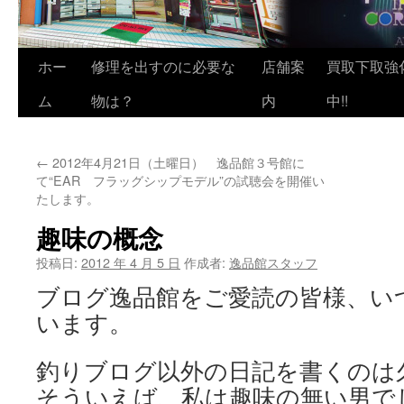
ホー
修理を出すのに必要な
店舗案
買取下取強
ム
物は？
内
中!!
←
2012年4月21日（土曜日） 逸品館３号館に
て“EAR フラッグシップモデル”の試聴会を開催い
たします。
趣味の概念
投稿日:
2012 年 4 月 5 日
作成者:
逸品館スタッフ
ブログ逸品館をご愛読の皆様、い
います。
釣りブログ以外の日記を書くのは
そういえば、私は趣味の無い男で