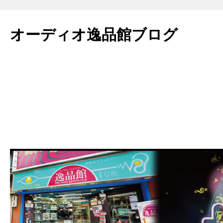
コ
ン
オーディオ逸品館ブログ
テ
ン
ツ
へ
ス
キ
ッ
プ