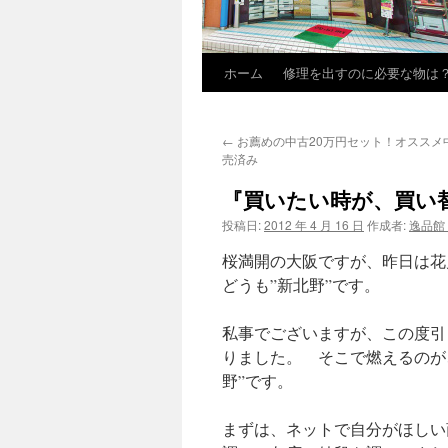
ホーム
修理を出すのに必要な物は
←
お薦めの中古20万円セット！オススメ中
売済み
『買いたい時が、買い替
投稿日:
2012 年 4 月 16 日
作成者:
逸品館
桜満開の大阪ですが、昨日
どうも”新北野”です。
私事でございますが、この度引
りました。 そこで燃えるのが
野”です。
まずは、ネットで自分がほしい