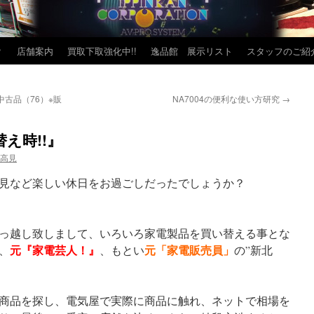
？
店舗案内
買取下取強化中!!
逸品館 展示リスト
スタッフのご紹
古品（76）※販
NA7004の便利な使い方研究
→
え時!!』
 高見
は花見など楽しい休日をお過ごしだったでしょうか？
っ越し致しまして、いろいろ家電製品を買い替える事とな
元『家電芸人！』
元「家電販売員」
、
、もとい
の”新北
商品を探し、電気屋で実際に商品に触れ、ネットで相場を