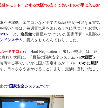
旺盛をモットーとする大阪”の安くて良いものが手に入るお
庫や洗濯機、エアコンなど全ての商品説明が可能な元電気
を掻いた夫は、毎週電気屋をまわるうちに見つけたお買い
マTV
逸品館
）と、
で目星をつけていた国家予算（※旦那の
ンドシステム
」購入をもくろんでおりました。
ハードネゴ』
(※ Hard Negotiation ： 厳しい交渉）は、連
（※大画面テ
に疲れた大臣に、「最新の国家安全システム
！（※ いかに旦那
装備する事で、いかに国が安定するか
を、日々ささやきかけることにより、交渉に勝利いたしま
”国家安全システム”
家の
です。