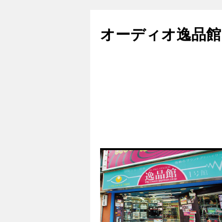
コ
ン
オーディオ逸品館
テ
ン
ツ
へ
ス
キ
ッ
プ