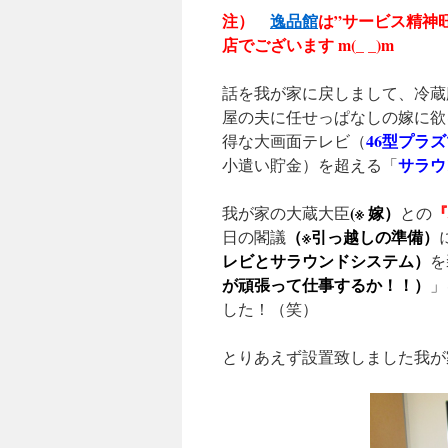
注）
逸品館
は”サービス精神
店でございます
m(_ _)m
話を我が家に戻しまして、冷蔵
屋の夫に任せっぱなしの嫁に欲
46型プラズ
得な大画面テレビ（
サラウ
小遣い貯金）を超える「
(※ 嫁）
『
我が家の大蔵大臣
との
（※引っ越しの準備）
日の閣議
レビとサラウンドシステム）
を
が頑張って仕事するか！！）
」
した！（笑）
とりあえず設置致しました我が