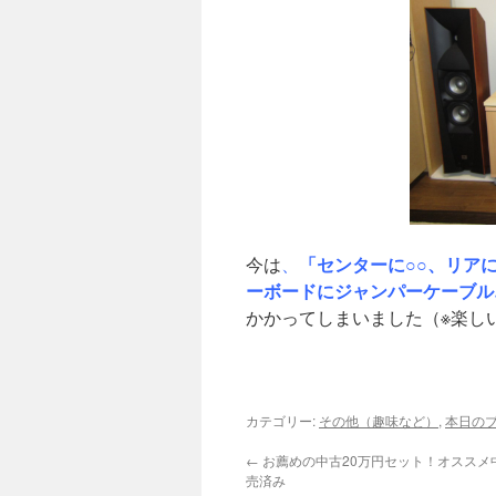
「センターに○○、リア
今は
、
ーボードにジャンパーケーブル…e
かかってしまいました（※楽し
カテゴリー:
その他（趣味など）
,
本日の
←
お薦めの中古20万円セット！オススメ中
売済み