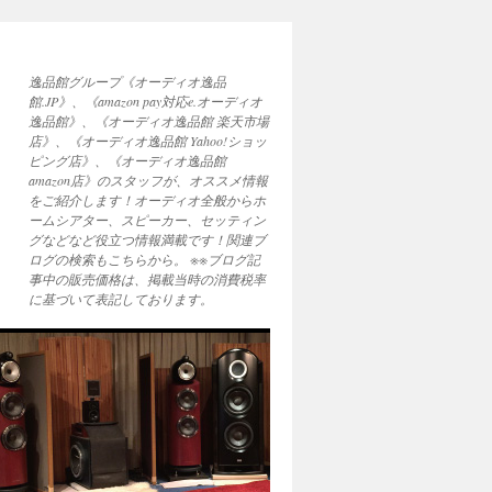
逸品館グループ《オーディオ逸品
館.JP》、《amazon pay対応e.オーディオ
逸品館》、《オーディオ逸品館 楽天市場
店》、《オーディオ逸品館 Yahoo!ショッ
ピング店》、《オーディオ逸品館
amazon店》のスタッフが、オススメ情報
をご紹介します！オーディオ全般からホ
ームシアター、スピーカー、セッティン
グなどなど役立つ情報満載です！関連ブ
ログの検索もこちらから。 ※※ブログ記
事中の販売価格は、掲載当時の消費税率
に基づいて表記しております。