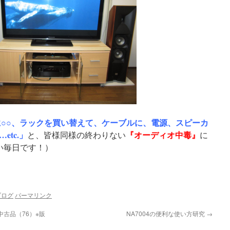
に○○、ラックを買い替えて、ケーブルに、電源、スピーカ
tc.」
『オーディオ中毒』
と、皆様同様の終わりない
に
い毎日です！）
ブログ
パーマリンク
古品（76）※販
NA7004の便利な使い方研究
→