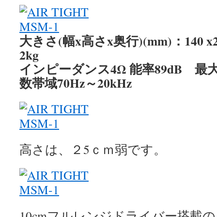
大きさ(幅x高さx奥行)(mm)：140 x24
2kg
インピーダンス4Ω 能率89dB 最
数帯域70Hz～20kHz
高さは、２5ｃｍ弱です。
10cmフルレンジドライバー搭載