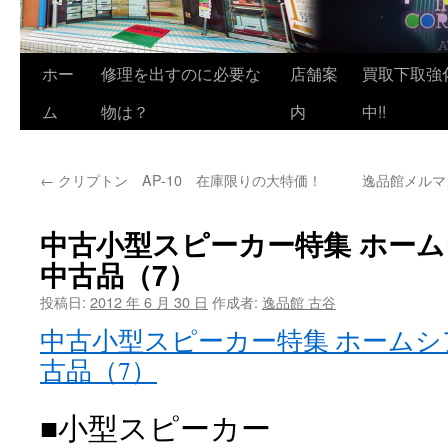
ホー
修理を出すのに必要な
店舗案
買取下取強
ム
物は？
内
中!!
←
クリプトン AP-10 在庫限りの大特価！
逸品館メルマ
中古小型スピーカー特集 ホー
中古品（7）
投稿日:
2012 年 6 月 30 日
作成者:
逸品館 古谷
中古小型スピーカー特集 ホーム
古品（7）
■小型スピーカー