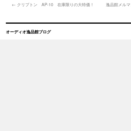
←
クリプトン AP-10 在庫限りの大特価！
逸品館メルマ
オーディオ逸品館ブログ