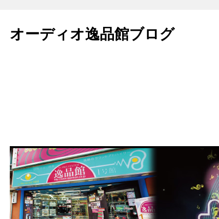
コ
ン
オーディオ逸品館ブログ
テ
ン
ツ
へ
ス
キ
ッ
プ