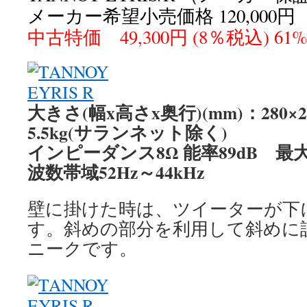
メーカー希望小売価格 120,000
中古特価 49,300円 (8％税込) 61%
大きさ(幅x高さx奥行)(mm)：280×235
5.5kg(サランネット除く)
インピーダンス8Ω 能率89dB 最大
波数帯域52Hz～44kHz
壁に掛けた時は、ツイーターが下
す。斜めの部分を利用して斜めに
ニークです。