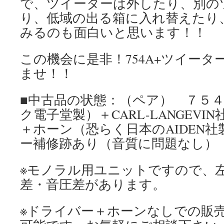
で、ツイーターは外したり、別の
り、低域の出る箱に入れ替えたり
みるのも面白いと思います！！
この機会に是非！754A+ツイー
ませ！！
■中古品の状態：（ペア） ７５
ク電子堂製）＋CARL-LANGEVIN
＋ホーン（恐らく日本のAIDEN
ー補修跡あり（音質に問題なし）
※モノラル用ユニットですので、
差・音圧差があります。
※ドライバー＋ホーンなしでの販