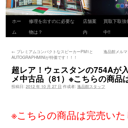
ホー
修理を出すのに必要な
店舗案
買取下取強
ム
物は？
内
中!!
←
プレミアムコンパクトなスピーカーPM1と
逸品館メルマ
AUTOGRAPHMINIが特価です！！！
超レア！ウェスタンの754Aが
メ中古品（81）※こちらの商品
投稿日:
2012 年 10 月 27 日
作成者:
逸品館スタッフ
※こちらの商品は完売いた