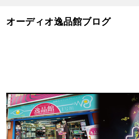
コ
ン
オーディオ逸品館ブログ
テ
ン
ツ
へ
ス
キ
ッ
プ