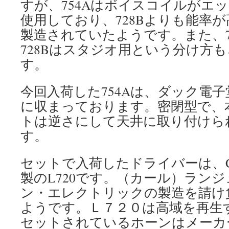
すが、754Aはボイスコイルがエ
使用しており、728Bよりも能率
製造されていたようです。また、7
728Bはスタジオ用という分け方
す。
今回入荷した754Aは、ダック電子
に収まっております。密閉型で、
トは逆さにして天井に取り付けら
す。
セットで入荷したドライバーは、CAR
製のL720です。（カール）ラン
ン・エレクトリックの製造を請け
ようです。Ｌ７２０は高域を再生
セットされているホーンはメーカ