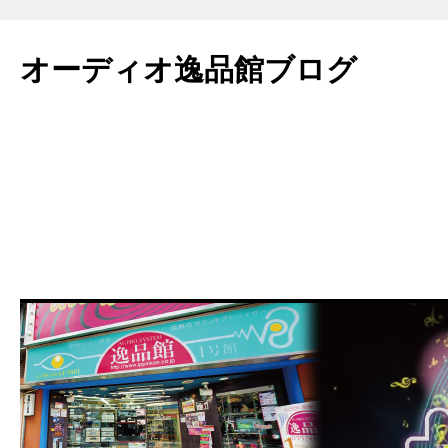
コ
ン
オーディオ逸品館ブログ
テ
ン
ツ
へ
ス
キ
ッ
プ