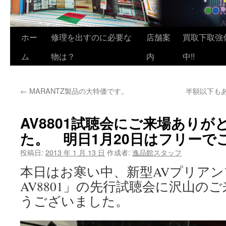
ホー
修理を出すのに必要な
店舗案
買取下取強
ム
物は？
内
中!!
←
MARANTZ製品の大特価です。
半額以下も
AV8801試聴会にご来場あり
た。 明日1月20日はフリーで
投稿日:
2013 年 1 月 13 日
作成者:
逸品館スタッフ
本日はお寒い中、新型AVプリアンプ「
AV8801」の先行試聴会に沢山の
うございました。