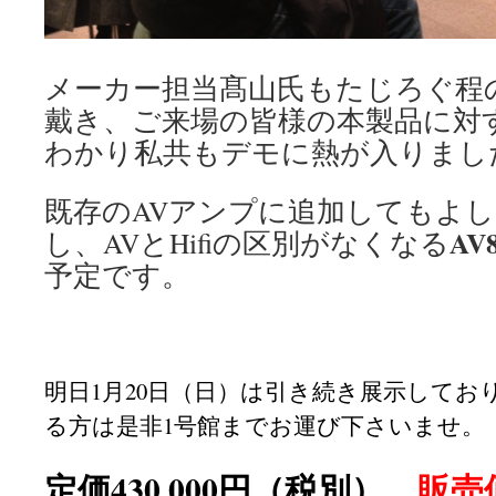
メーカー担当髙山氏もたじろぐ程
戴き、ご来場の皆様の本製品に対
わかり私共もデモに熱が入りまし
既存のAVアンプに追加してもよ
AV
し、AVとHifiの区別がなくなる
予定です。
明日1月20日（日）は引き続き展示してお
る方は是非1号館までお運び下さいませ。
定価430,000円（税別）
販売価