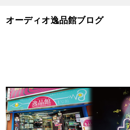
コ
ン
オーディオ逸品館ブログ
テ
ン
ツ
へ
ス
キ
ッ
プ