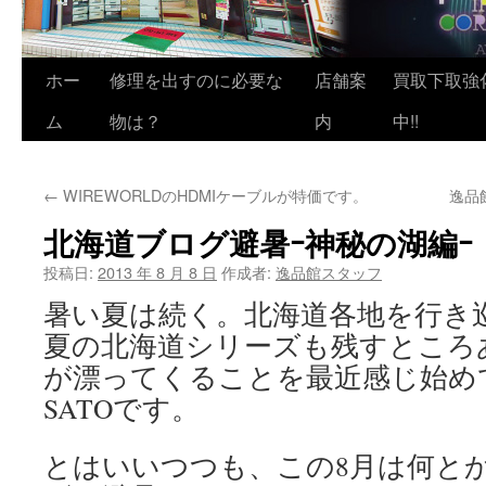
ホー
修理を出すのに必要な
店舗案
買取下取強
ム
物は？
内
中!!
←
WIREWORLDのHDMIケーブルが特価です。
逸品
北海道ブログ避暑ｰ神秘の湖編ｰ
投稿日:
2013 年 8 月 8 日
作成者:
逸品館スタッフ
暑い夏は続く。北海道各地を行き巡
夏の北海道シリーズも残すところ
が漂ってくることを最近感じ始めて
SATOです。
とはいいつつも、この8月は何と