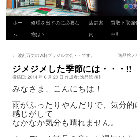
ホー
修理を出すのに必要な
店舗案
買取下取強
ム
物は？
内
中!!
←
波乱万丈のＷ杯ブラジル大会・・です。
逸品館メ
ジメジメした季節には・・・!!
投稿日:
2014 年 6 月 20 日
作成者:
逸品館 須川
みなさま、こんにちは！
雨がふったりやんだりで、気分的
感じがして
なかなか気分も晴れません。