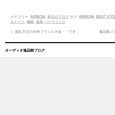
カテゴリー:
AIRBOW
,
本日のブログ
タグ:
AIRBOW
,
BEAT STO
ストーン
,
梅雨
,
湿気
パーマリンク
←
波乱万丈のＷ杯ブラジル大会・・です。
逸品館メ
オーディオ逸品館ブログ