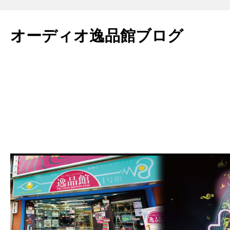
コ
ン
オーディオ逸品館ブログ
テ
ン
ツ
へ
ス
キ
ッ
プ