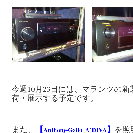
今週10月23日には、マランツの新
荷・展示する予定です。
【
】
また、
を照
Anthony-Gallo_A`DIVA