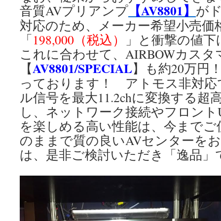
【AV8801】
音質AVプリアンプ
が
対応のため、メーカー希望小売価格 「
「
198,000（税込）
」と衝撃の値
これに合わせて、AIRBOWカス
AV8801/SPECIAL
【
】も約20万円
っております！ アトモス非対応
ル信号を最大11.2chに変換する超高
し、ネットワーク接続やフロントU
を楽しめる高い性能は、今までご
のままで質の良いAVセンターを
は、是非ご検討いただき「逸品」