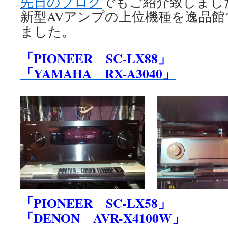
先日のブログ
でもご紹介致しました
新型AVアンプの上位機種を逸品
ました。
「PIONEER SC-LX88」
「YAMAHA RX-A3040」
「PIONEER SC-LX58」
「DENON AVR-X4100W」