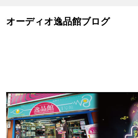
コ
ン
オーディオ逸品館ブログ
テ
ン
ツ
へ
ス
キ
ッ
プ