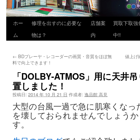
ホー
修理を出すのに必要な
店舗案
買取下取強
ム
物は？
内
中!!
←
BDプレーヤ・レコーダーの画質・音質をほぼ無
値上げ
料で向上できます！
「DOLBY-ATMOS」用に天
置しました！
投稿日:
2014 年 10 月 21 日
作成者:
逸品館 高見
大型の台風一過で急に肌寒くなっ
を壊しておられませんでしょうか
す。