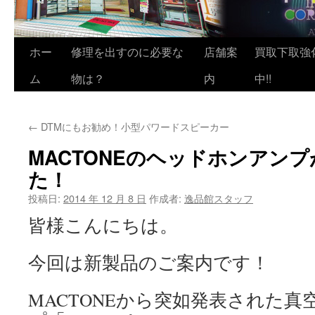
ホー
修理を出すのに必要な
店舗案
買取下取強
ム
物は？
内
中!!
←
DTMにもお勧め！小型パワードスピーカー
MACTONEのヘッドホンアン
た！
投稿日:
2014 年 12 月 8 日
作成者:
逸品館スタッフ
皆様こんにちは。
今回は新製品のご案内です！
MACTONEから突如発表された