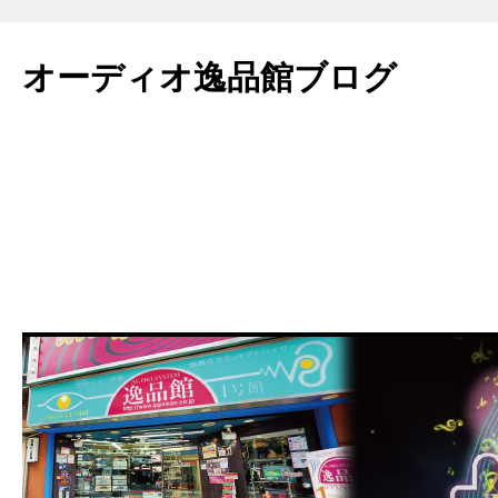
コ
ン
オーディオ逸品館ブログ
テ
ン
ツ
へ
ス
キ
ッ
プ