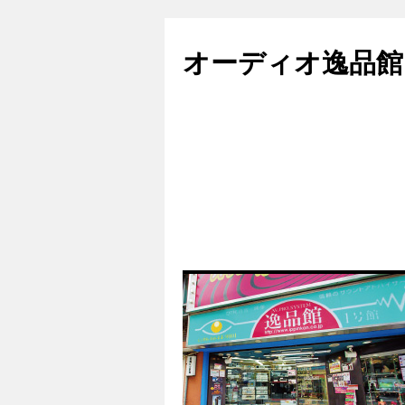
コ
ン
オーディオ逸品館
テ
ン
ツ
へ
ス
キ
ッ
プ