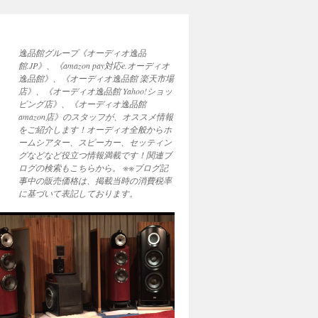
逸品館グループ《オーディオ逸品
館.JP》、《amazon pay対応e.オーディオ
逸品館》、《オーディオ逸品館 楽天市場
店》、《オーディオ逸品館 Yahoo!ショッ
ピング店》、《オーディオ逸品館
amazon店》のスタッフが、オススメ情報
をご紹介します！オーディオ全般からホ
ームシアター、スピーカー、セッティン
グなどなど役立つ情報満載です！関連ブ
ログの検索もこちらから。 ※※ブログ記
事中の販売価格は、掲載当時の消費税率
に基づいて表記しております。