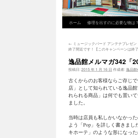
ホーム
修理を出すのに必要な物は
←
ミュージックバード アンテナプレゼン
終了間近です！【このキャンペーンは終
逸品館メルマガ342「20
投稿日:
2015 年 1 月 16 日
作成者:
逸品館
古くからのお客様ならご存じで
店」として知られている逸品館
れられる商品」は何でも置いて
ました。
当時は店員も私しかいなかった
よう「Pop」を詳しく書きま
キホーテ」のような形になった