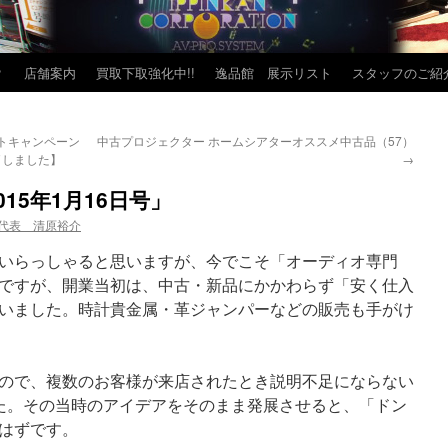
？
店舗案内
買取下取強化中!!
逸品館 展示リスト
スタッフのご紹
トキャンペーン
中古プロジェクター ホームシアターオススメ中古品（57）
了しました】
→
15年1月16日号」
代表 清原裕介
いらっしゃると思いますが、今でこそ「オーディオ専門
ですが、開業当初は、中古・新品にかかわらず「安く仕入
いました。時計貴金属・革ジャンパーなどの販売も手がけ
ので、複数のお客様が来店されたとき説明不足にならない
した。その当時のアイデアをそのまま発展させると、「ドン
はずです。