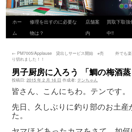
ホー
修理を出すのに必要な
店舗案
買取下取強
ム
物は？
内
中!!
←
PM7005/Applause 貸出しサービス開始 ※売
外でも楽し
り切れました！！
男子厨房に入ろう 「鯛の梅酒蒸
投稿日:
2015 年 2 月 16 日
作成者:
テンちゃん
皆さん、こんにちわ。テンです。
先日、久しぶりに釣り部のお土産
た。
ヤマほどあったカマをさて、如何