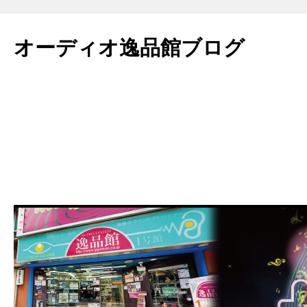
コ
ン
オーディオ逸品館ブログ
テ
ン
ツ
へ
ス
キ
ッ
プ