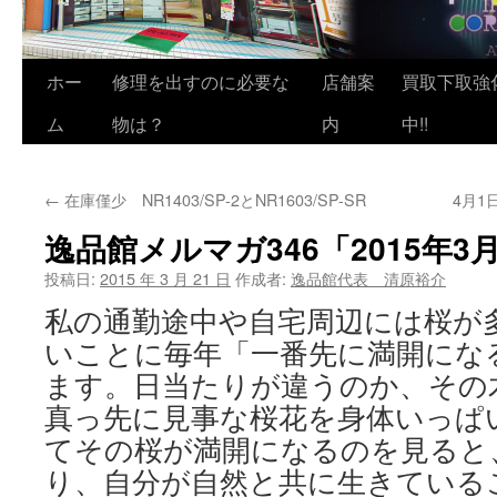
ホー
修理を出すのに必要な
店舗案
買取下取強
ム
物は？
内
中!!
←
在庫僅少 NR1403/SP-2とNR1603/SP-SR
4月
逸品館メルマガ346「2015年3
投稿日:
2015 年 3 月 21 日
作成者:
逸品館代表 清原裕介
私の通勤途中や自宅周辺には桜が
いことに毎年「一番先に満開にな
ます。日当たりが違うのか、その
真っ先に見事な桜花を身体いっぱ
てその桜が満開になるのを見ると
り、自分が自然と共に生きている