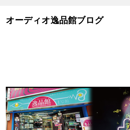
コ
ン
オーディオ逸品館ブログ
テ
ン
ツ
へ
ス
キ
ッ
プ