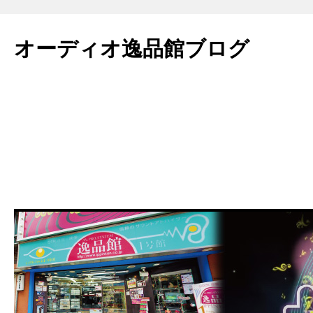
コ
ン
オーディオ逸品館ブログ
テ
ン
ツ
へ
ス
キ
ッ
プ