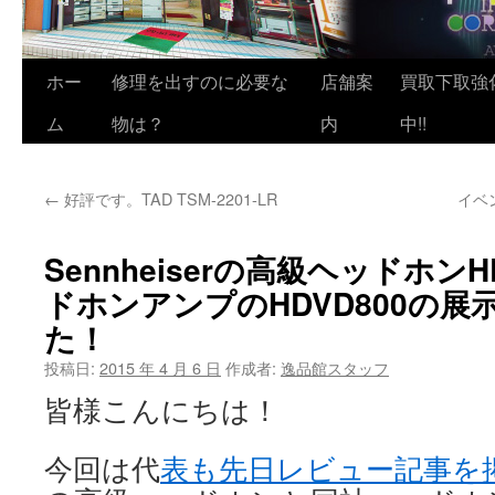
ホー
修理を出すのに必要な
店舗案
買取下取強
ム
物は？
内
中!!
←
好評です。TAD TSM-2201-LR
イベ
Sennheiserの高級ヘッドホンH
ドホンアンプのHDVD800の展
た！
投稿日:
2015 年 4 月 6 日
作成者:
逸品館スタッフ
皆様こんにちは！
今回は代
表も先日レビュー記事を