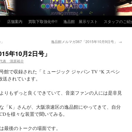
？
店舗案内
買取下取強化中!!
逸品館 展示リスト
スタッフのご紹
号」
逸品館メルマガ367「2015年10月9日号」
→
15年10月2日号」
代表 清原裕介
館で収録された「ミュージック ジャパン TV “K スペシ
で放送されています。
よりもずっと良くできていて、音楽ファンの人には是非見
な「K」さんが、大阪浪速区の逸品館にやってきて、自分
CDを様々な装置で聞いてみる。
は最後のトークの場面です。