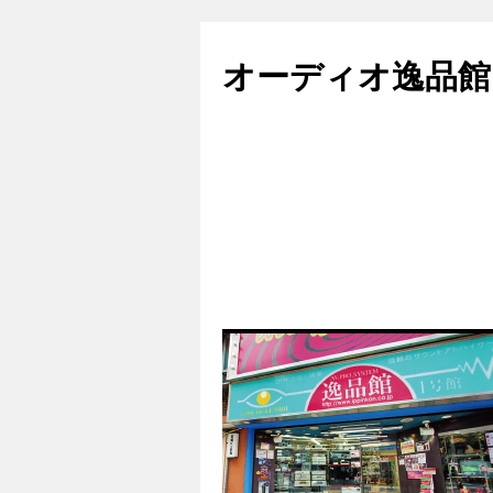
コ
ン
オーディオ逸品館
テ
ン
ツ
へ
ス
キ
ッ
プ