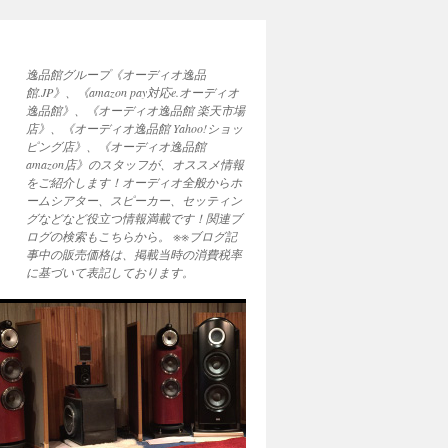
逸品館グループ《オーディオ逸品
館.JP》、《amazon pay対応e.オーディオ
逸品館》、《オーディオ逸品館 楽天市場
店》、《オーディオ逸品館 Yahoo!ショッ
ピング店》、《オーディオ逸品館
amazon店》のスタッフが、オススメ情報
をご紹介します！オーディオ全般からホ
ームシアター、スピーカー、セッティン
グなどなど役立つ情報満載です！関連ブ
ログの検索もこちらから。 ※※ブログ記
事中の販売価格は、掲載当時の消費税率
に基づいて表記しております。