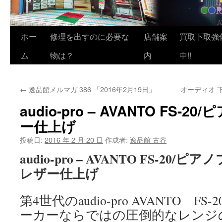
ホー
修理を出すのに必要な
店舗案
買取下取強
ム
物は？
内
中!!
←
逸品館メルマガ 386 「2016年2月19日」
オーディオ 
audio-pro – AVANTO FS-
ー仕上げ
投稿日:
2016 年 2 月 20 日
作成者:
逸品館 古谷
audio-pro – AVANTO FS-20
レザー仕上げ
第4世代のaudio-pro AVANTO F
ーカーならではの圧倒的なレンジ