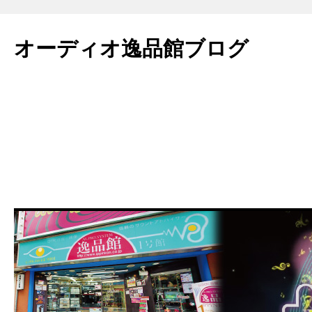
コ
ン
オーディオ逸品館ブログ
テ
ン
ツ
へ
ス
キ
ッ
プ