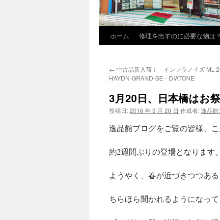
ホーム
修理を出すのに必要な物は
←
中古品新入荷！ インフラノイズ ML-206 ・
HAYDN-GRAND-SE・DIATONE
3月20日、日本橋はお祭
投稿日:
2016 年 3 月 20 日
作成者:
逸品館
逸品館ブログをご覧の皆様、こ
約2週間ぶりの登場となります
ようやく、春が近づきつつある
ちらほら聞かれるようになって