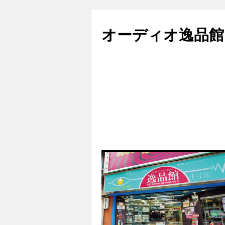
コ
ン
オーディオ逸品館
テ
ン
ツ
へ
ス
キ
ッ
プ