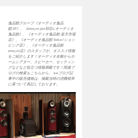
逸品館グループ《オーディオ逸品
館.JP》、《amazon pay対応e.オーディオ
逸品館》、《オーディオ逸品館 楽天市場
店》、《オーディオ逸品館 Yahoo!ショッ
ピング店》、《オーディオ逸品館
amazon店》のスタッフが、オススメ情報
をご紹介します！オーディオ全般からホ
ームシアター、スピーカー、セッティン
グなどなど役立つ情報満載です！関連ブ
ログの検索もこちらから。 ※※ブログ記
事中の販売価格は、掲載当時の消費税率
に基づいて表記しております。