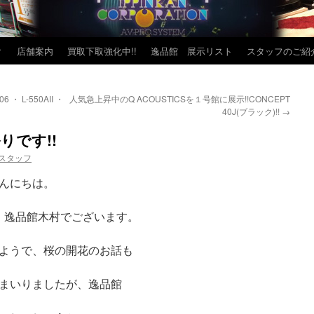
？
店舗案内
買取下取強化中!!
逸品館 展示リスト
スタッフのご紹
 L-550AII ・
人気急上昇中のQ ACOUSTICSを１号館に展示!!CONCEPT
40J(ブラック)!!
→
りです!!
スタッフ
んにちは。
。逸品館木村でございます。
ようで、桜の開花のお話も
まいりましたが、逸品館