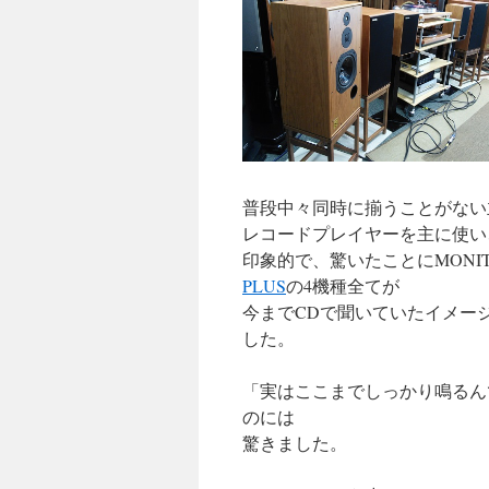
普段中々同時に揃うことがない
レコードプレイヤーを主に使い
印象的で、驚いたことにMONITO
PLUS
の4機種全てが
今までCDで聞いていたイメー
した。
「実はここまでしっかり鳴るん
のには
驚きました。