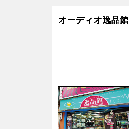
コ
ン
オーディオ逸品館
テ
ン
ツ
へ
ス
キ
ッ
プ