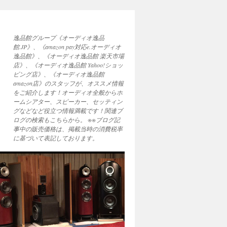
逸品館グループ《オーディオ逸品
館.JP》、《amazon pay対応e.オーディオ
逸品館》、《オーディオ逸品館 楽天市場
店》、《オーディオ逸品館 Yahoo!ショッ
ピング店》、《オーディオ逸品館
amazon店》のスタッフが、オススメ情報
をご紹介します！オーディオ全般からホ
ームシアター、スピーカー、セッティン
グなどなど役立つ情報満載です！関連ブ
ログの検索もこちらから。 ※※ブログ記
事中の販売価格は、掲載当時の消費税率
に基づいて表記しております。