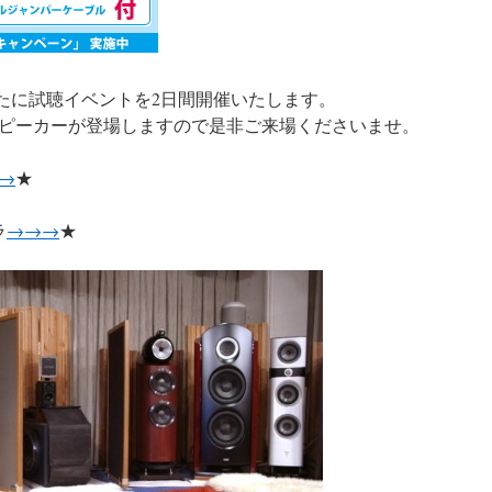
らたに試聴イベントを2日間開催いたします。
ピーカーが登場しますので是非ご来場くださいませ。
→
★
ラ
→→→
★