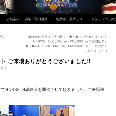
？
店舗案内
買取下取強化中!!
逸品館 展示リスト
スタッフのご紹
日号」
86年前の今日は、何の日？ ◆◇◆ お待たせしました！
AIRBOW CD6006/Live・PM6006/Live予約開始です
◆◇◆※※CD6006・PM6006・PM/CD6006セット販売終了
いたしました
→
ベント ご来場ありがとうございました!!
 須川
の1号館にてHARBETH試聴会を開催させて頂きました。ご来場誠