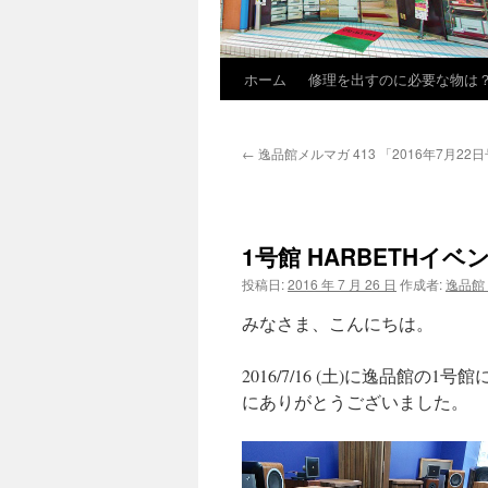
ホーム
修理を出すのに必要な物は
←
逸品館メルマガ 413 「2016年7月22
1号館 HARBETHイ
投稿日:
2016 年 7 月 26 日
作成者:
逸品館
みなさま、こんにちは。
2016/7/16 (土)に逸品館
にありがとうございました。