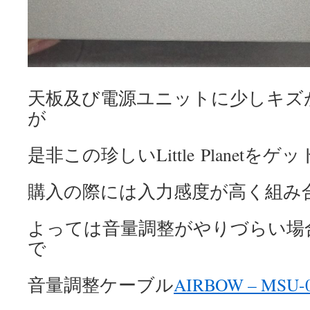
天板及び電源ユニットに少しキズ
が
是非この珍しいLittle Planet
購入の際には入力感度が高く組み
よっては音量調整がやりづらい場
で
音量調整ケーブル
AIRBOW – MSU-0