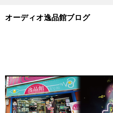
コ
ン
オーディオ逸品館ブログ
テ
ン
ツ
へ
ス
キ
ッ
プ