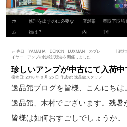
ホー
修理を出すのに必要な
店舗案
買取下取強
ム
物は？
内
中!!
←
先日 YAMAHA DENON LUXMAN のプレ
旧型
イヤー アンプの比較試聴会を開催しました
珍しいアンプが中古にて入荷中
投稿日:
2016 年 8 月 25 日
作成者:
逸品館スタッフ
逸品館ブログを皆様、こんにちは
逸品館、木村でございます。残暑
皆様は如何おすごしでしょうか。