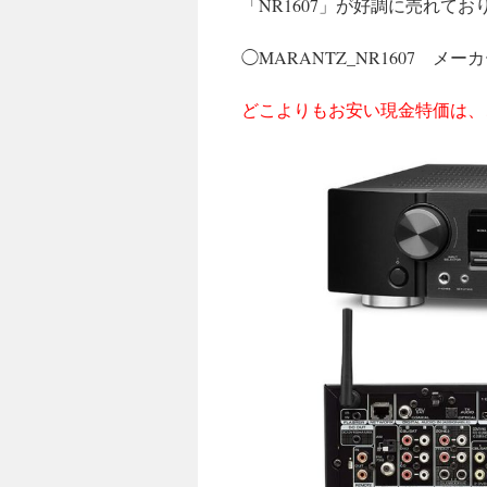
「NR1607」が好調に売れてお
◯MARANTZ_NR1607 メ
どこよりもお安い現金特価は