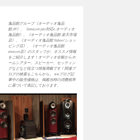
逸品館グループ《オーディオ逸品
館.JP》、《amazon pay対応e.オーディオ
逸品館》、《オーディオ逸品館 楽天市場
店》、《オーディオ逸品館 Yahoo!ショッ
ピング店》、《オーディオ逸品館
amazon店》のスタッフが、オススメ情報
をご紹介します！オーディオ全般からホ
ームシアター、スピーカー、セッティン
グなどなど役立つ情報満載です！関連ブ
ログの検索もこちらから。 ※※ブログ記
事中の販売価格は、掲載当時の消費税率
に基づいて表記しております。