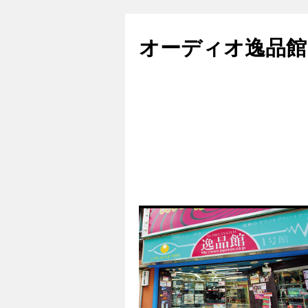
コ
ン
オーディオ逸品館
テ
ン
ツ
へ
ス
キ
ッ
プ