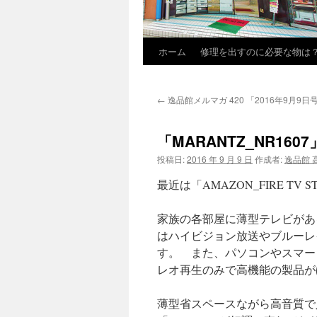
ホーム
修理を出すのに必要な物は
←
逸品館メルマガ 420 「2016年9月9日
「MARANTZ_NR1
投稿日:
2016 年 9 月 9 日
作成者:
逸品館 
最近は「AMAZON_FIRE T
家族の各部屋に薄型テレビがあ
はハイビジョン放送やブルーレ
す。 また、パソコンやスマー
レオ再生のみで高機能の製品が
薄型省スペースながら高音質で