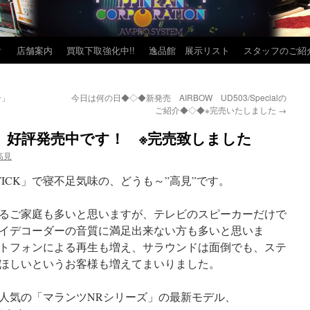
？
店舗案内
買取下取強化中!!
逸品館 展示リスト
スタッフのご紹
号」
今日は何の日◆◇◆新発売 AIRBOW UD503/Specialの
ご紹介◆◇◆※完売いたしました
→
607」好評発売中です！ ※完売致しました
高見
V STICK」で寝不足気味の、どうも～”高見”です。
るご家庭も多いと思いますが、テレビのスピーカーだけで
イデコーダーの音質に満足出来ない方も多いと思いま
トフォンによる再生も増え、サラウンドは面倒でも、ステ
ほしいというお客様も増えてまいりました。
人気の「マランツNRシリーズ」の最新モデル、