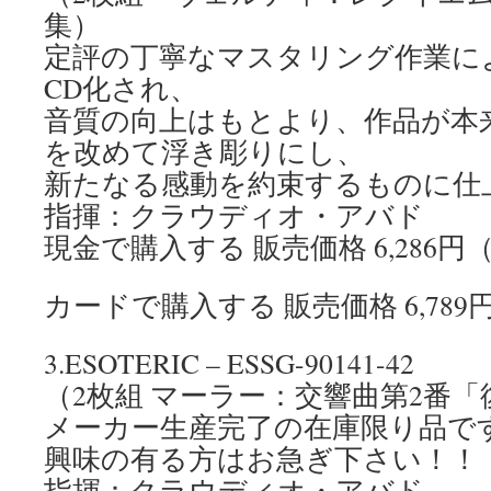
集）
定評の丁寧なマスタリング作業によってS
CD化され、
音質の向上はもとより、作品が本
を改めて浮き彫りにし、
新たなる感動を約束するものに仕
指揮：クラウディオ・アバド
現金で購入する 販売価格 6,286円
カードで購入する 販売価格 6,78
3.ESOTERIC – ESSG-90141-42
（2枚組 マーラー：交響曲第2番「
メーカー生産完了の在庫限り品で
興味の有る方はお急ぎ下さい！！
指揮：クラウディオ・アバド