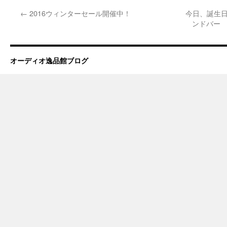
←
2016ウィンターセール開催中！
今日、誕生日
ンドバー D
オーディオ逸品館ブログ