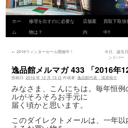
ホー
修理を出すのに必要な
店舗案
買取下取強
ム
物は？
内
中!!
←
2016ウィンターセール開催中！
今日、誕生日
ンドバー D
逸品館メルマガ 433 「2016年
投稿日:
2016 年 12 月 13 日
作成者:
逸品館代表 清原裕介
みなさま、こんにちは。毎年恒例
ルがそろそろお手元に
届く頃かと思います。
このダイレクトメールは、一年以