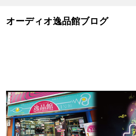
コ
ン
オーディオ逸品館ブログ
テ
ン
ツ
へ
ス
キ
ッ
プ