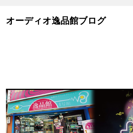
コ
ン
オーディオ逸品館ブログ
テ
ン
ツ
へ
ス
キ
ッ
プ