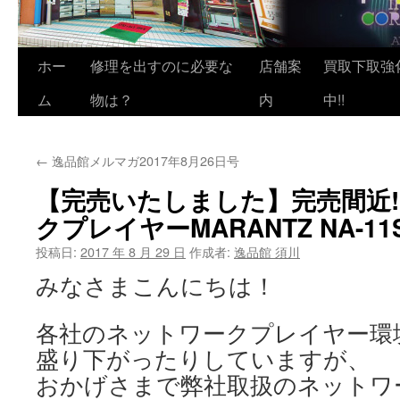
ホー
修理を出すのに必要な
店舗案
買取下取強
ム
物は？
内
中!!
←
逸品館メルマガ2017年8月26日号
【完売いたしました】完売間近!
クプレイヤーMARANTZ NA-11S
投稿日:
2017 年 8 月 29 日
作成者:
逸品館 須川
みなさまこんにちは！
各社のネットワークプレイヤー環
盛り下がったりしていますが、
おかげさまで弊社取扱のネットワ