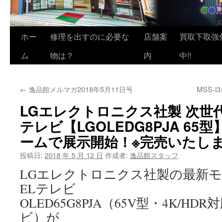
ホー
修理を出すのに必要な
店舗案
買取下取強
ム
物は？
内
中!!
←
逸品館メルマガ2018年5月11日号
MSS-
LGエレクトロニクス社製 次世
テレビ【LGOLEDG8PJA 65
ームで展示開始！※完売いたし
投稿日:
2018 年 5 月 12 日
作成者:
逸品館スタッフ
LGエレクトロニクス社製の最新
ELテレビ
OLED65G8PJA（65V型・4K/H
ビ）が