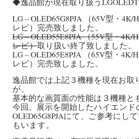
◆逸品館が現在取り扱うLGOLED
LG – OLED65G8PJA （65V型・
レビ）完売致しました。
LG – OLED55E8PJA （55V型・
レビ）
取り扱い終了致しました。
LG – OLED65E8PJA （65V型・
レビ）完売致しました。
逸品館では上記３機種を現在お取
が、
基本的な画質面の性能は３機種と
今回、展示を開始したハイエンドの
OLED65G8PJAにて、ご参考に
もいます。