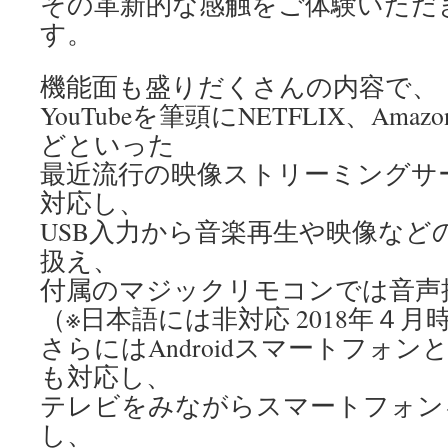
その革新的な感触をご体験いただ
す。
機能面も盛りだくさんの内容で、
YouTubeを筆頭にNETFLIX、Am
どといった
最近流行の映像ストリーミングサ
対応し、
USB入力から音楽再生や映像など
扱え、
付属のマジックリモコンでは音声
（※日本語には非対応 2018年４月
さらにはAndroidスマートフォ
も対応し、
テレビをみながらスマートフォン
し、