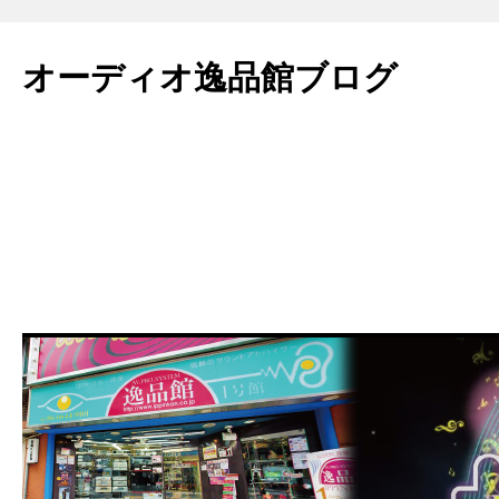
コ
ン
オーディオ逸品館ブログ
テ
ン
ツ
へ
ス
キ
ッ
プ