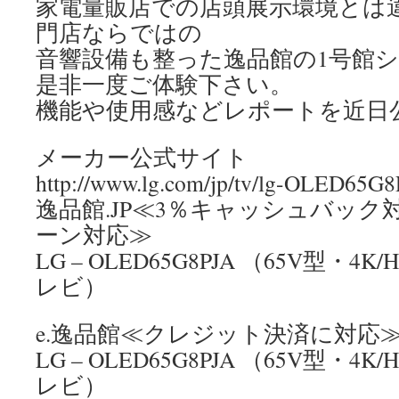
家電量販店での店頭展示環境とは
門店ならではの
音響設備も整った逸品館の1号館
是非一度ご体験下さい。
機能や使用感などレポートを近日
メーカー公式サイト
http://www.lg.com/jp/tv/lg-OLED65G
逸品館.JP≪3％キャッシュバッ
ーン対応≫
LG – OLED65G8PJA （65V型・
レビ）
e.逸品館≪クレジット決済に対応
LG – OLED65G8PJA （65V型・
レビ）