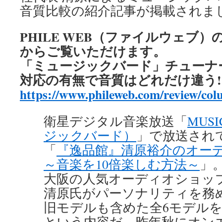
音質比較の紹介記事が掲載されま
PHILE WEB（ファイルウェブ
からご覧いただけます。
「ミュージックバード」チューナー新
対応の有無で音質はどれだけ違う!
https://www.phileweb.com/review/co
衛星デジタル音楽放送「
MUS
ジックバード）
」で放送され
「
『逸品館』清原裕介のオー
～音楽を10倍楽しむ方法～
」
大阪の人気オーディオショッ
清原氏がパーソナリティを務
旧モデルも含めた全6モデル
という内容だ。昨年秋にオン