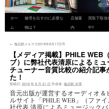
ホー
修理を出すのに必要な
店舗案
買取下取強
ム
物は？
内
中!!
←
逸品館メルマガ2018年8月17日号
【メディア掲載】PHILE WE
ブ）に弊社代表清原によるミュ
チューナー音質比較の紹介記事
た！
投稿日:
2018 年 8 月 21 日
作成者:
逸品館 永濱
音元出版が運営するオーディオ＆
ルサイト「PHILE WEB」（フ
社代表 清原によるミュージック