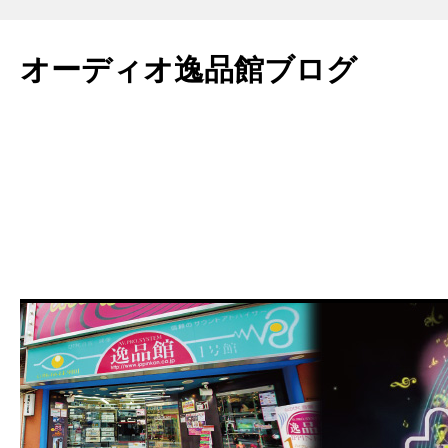
コ
ン
オーディオ逸品館ブログ
テ
ン
ツ
へ
ス
キ
ッ
プ