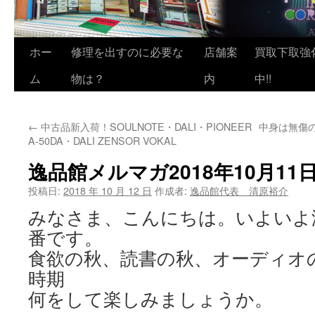
ホー
修理を出すのに必要な
店舗案
買取下取強
ム
物は？
内
中!!
←
中古品新入荷！SOULNOTE・DALI・PIONEER
中身は無傷
A-50DA・DALI ZENSOR VOKAL
逸品館メルマガ2018年10月11
投稿日:
2018 年 10 月 12 日
作成者:
逸品館代表 清原裕介
みなさま、こんにちは。いよいよ
番です。
食欲の秋、読書の秋、オーディオ
時期
何をして楽しみましょうか。