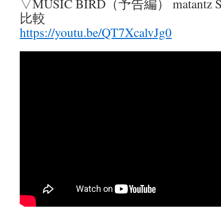
▽MUSIC BIRD（予告編） matantz 
比較
https://youtu.be/QT7XcalvJg0