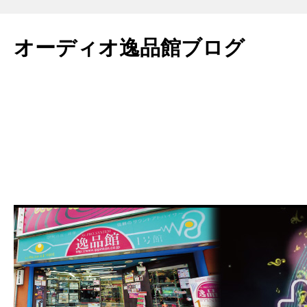
コ
ン
オーディオ逸品館ブログ
テ
ン
ツ
へ
ス
キ
ッ
プ