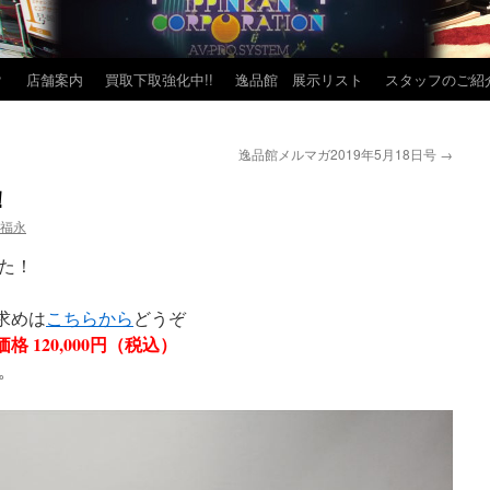
？
店舗案内
買取下取強化中!!
逸品館 展示リスト
スタッフのご紹
逸品館メルマガ2019年5月18日号
→
！
 福永
た！
求めは
こちらから
どうぞ
格 120,000円（税込）
。