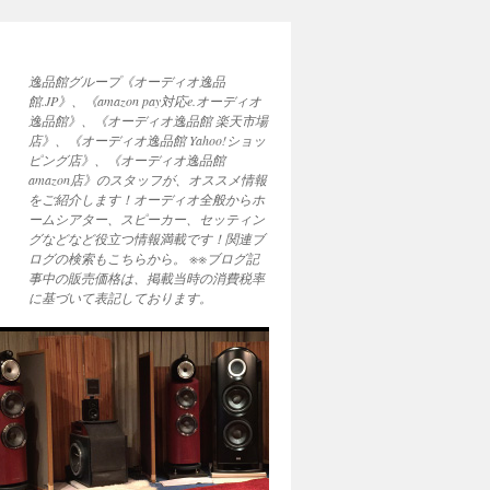
逸品館グループ《オーディオ逸品
館.JP》、《amazon pay対応e.オーディオ
逸品館》、《オーディオ逸品館 楽天市場
店》、《オーディオ逸品館 Yahoo!ショッ
ピング店》、《オーディオ逸品館
amazon店》のスタッフが、オススメ情報
をご紹介します！オーディオ全般からホ
ームシアター、スピーカー、セッティン
グなどなど役立つ情報満載です！関連ブ
ログの検索もこちらから。 ※※ブログ記
事中の販売価格は、掲載当時の消費税率
に基づいて表記しております。