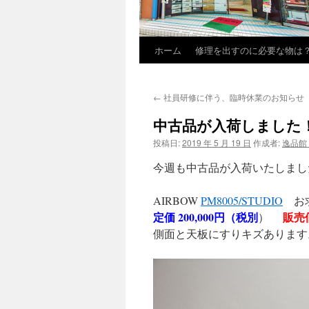
ホーム
修理を出すのに必要な物は
←
社員研修に伴う、臨時休業のお知らせ
中古品が入荷しました
投稿日:
2019 年 5 月 19 日
作成者:
逸品館
今週も中古品が入荷いたしまし
AIRBOW
PM8005/STUDIO
お
定価 200,000円（税別
販売価
）
側面と天板にすりキズあります