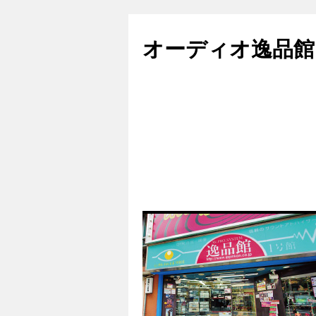
コ
ン
オーディオ逸品館
テ
ン
ツ
へ
ス
キ
ッ
プ