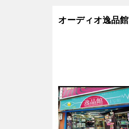
コ
ン
オーディオ逸品館
テ
ン
ツ
へ
ス
キ
ッ
プ