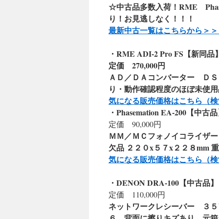
☆中古品多数入荷！RME Pha
り！お見逃しなく！！！
最新中古一覧はこちらから＞＞
・RME ADI-2 Pro FS【新同品
定価 270,000円
ＡＤ／ＤＡコンバーター ＤＳ
り・動作確認程度のほぼ未使
気になる販売価格はこちら（検
・Phasemation EA-200【中古
定価 90,000円
ＭＭ／ＭＣフォノイコライザー
欠品 ２２０x５７x２２８mm 
気になる販売価格はこちら（検
・DENON DRA-100【中古品】
定価 110,000円
ネットワークレシーバー ３５
６ 背面に擦りキズあり 元箱