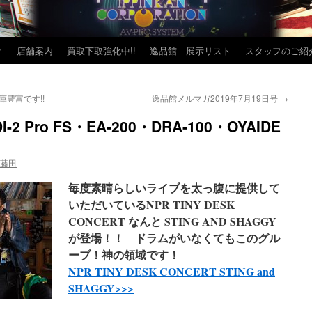
？
店舗案内
買取下取強化中!!
逸品館 展示リスト
スタッフのご紹
庫豊富です!!
逸品館メルマガ2019年7月19日号
→
 Pro FS・EA-200・DRA-100・OYAIDE
 藤田
毎度素晴らしいライブを太っ腹に提供して
いただいているNPR TINY DESK
CONCERT なんと STING AND SHAGGY
が登場！！ ドラムがいなくてもこのグル
ーブ！神の領域です！
NPR TINY DESK CONCERT STING and
SHAGGY>>>