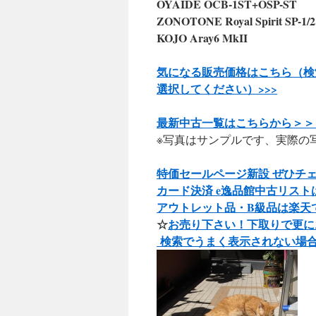
OYAIDE OCB-1ST+OSP-ST
ZONOTONE Royal Spirit SP-1
KOJO Aray6 MkII
気になる販売価格はこちら（検
選択してください）>>
>
最新中古一覧はこちらから＞＞
※写真はサンプルです、実際の
特価セールページ新設 ぜひチェ
カード決済 e逸品館中古リスト
アウトレット品・B級品は楽天
☆
お売り下さい！下取りで更に
検索でうまく表示されない場合