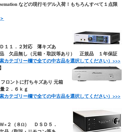
semation などの現行モデル入荷！もちろんすべて１点限
＞
】
Ｄ１１．２対応 薄キズあ
用品 欠品無し（元箱・取説等あり） 正規品 １年保証
索カテゴリー欄で全ての中古品を選択してください）>>
>
品】
 フロントに打ちキズあり 元箱
重量２．６ｋｇ
索カテゴリー欄で全ての中古品を選択してください）>>
>
Ｗ×２（８Ω） ＤＳＤ５．
欠品（取説・リモコン等あ