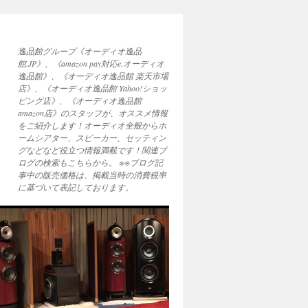
逸品館グループ《オーディオ逸品
館.JP》、《amazon pay対応e.オーディオ
逸品館》、《オーディオ逸品館 楽天市場
店》、《オーディオ逸品館 Yahoo!ショッ
ピング店》、《オーディオ逸品館
amazon店》のスタッフが、オススメ情報
をご紹介します！オーディオ全般からホ
ームシアター、スピーカー、セッティン
グなどなど役立つ情報満載です！関連ブ
ログの検索もこちらから。 ※※ブログ記
事中の販売価格は、掲載当時の消費税率
に基づいて表記しております。