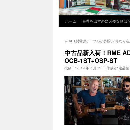
ホーム
修理を出すのに必要な物は
←
AET製電源ケーブルが勢揃い!!今なら在
中古品新入荷！RME ADI-2
OCB-1ST+OSP-ST
投稿日:
2019 年 7 月 19 日
作成者:
逸品館