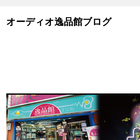
コ
ン
オーディオ逸品館ブログ
テ
ン
ツ
へ
ス
キ
ッ
プ