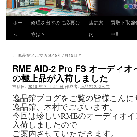
ホー
修理を出すのに必要な
店舗案
買取下取強
ム
物は？
内
中!!
←
逸品館メルマガ2019年7月19日号
RME AID-2 Pro FS オー
の極上品が入荷しました
投稿日:
2019 年 7 月 21 日
作成者:
逸品館スタッフ
逸品館ブログをご覧の皆様こんに
逸品館、木村でございます。
今回は珍しいRMEのオーディオ
入荷しましたので
ご案内させていただきます。