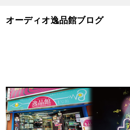
コ
ン
オーディオ逸品館ブログ
テ
ン
ツ
へ
ス
キ
ッ
プ