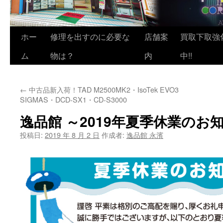
ホー
修理を出すのに必要な
店舗案
買取下取強
ム
物は？
内
中!!
←
中古品新入荷！TAD M2500MK2・IsoTek EVO3
SIGMAS・DCD-SX1・CD-S3000
逸品館 ～2019年夏季休業のお
投稿日:
2019 年 8 月 2 日
作成者:
逸品館 永濱