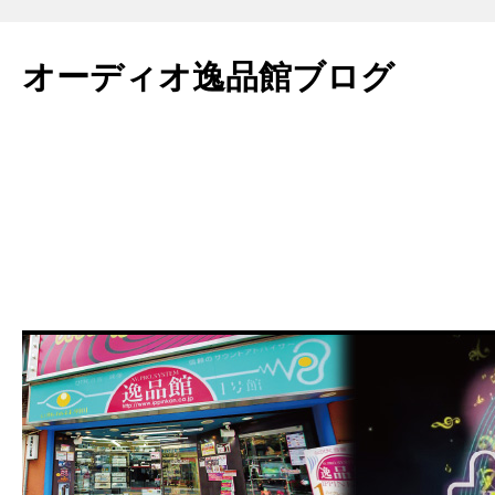
コ
ン
オーディオ逸品館ブログ
テ
ン
ツ
へ
ス
キ
ッ
プ