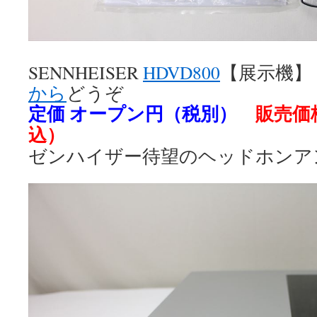
SENNHEISER
HDVD800
【展示機】
から
どうぞ
定価 オープン円（税別）
販売価格
込）
ゼンハイザー待望のヘッドホンア