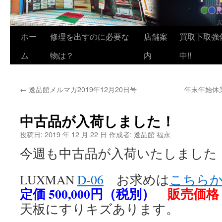
ホー
修理を出すのに必要な
店舗案
買取下取強
ム
物は？
内
中!!
←
逸品館メルマガ2019年12月20日号
年末年始休
中古品が入荷しました！
投稿日:
2019 年 12 月 22 日
作成者:
逸品館 福永
今週も中古品が入荷いたしました
LUXMAN
D-06
お求めは
こちら
定価 500,000円（税別）
販売価格 
天板にすりキズあります。