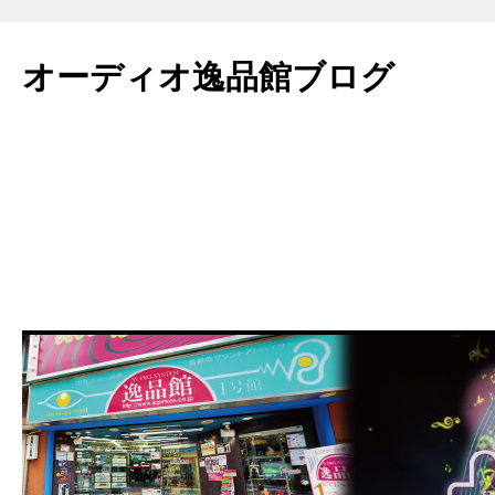
コ
ン
オーディオ逸品館ブログ
テ
ン
ツ
へ
ス
キ
ッ
プ