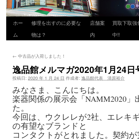
ホー
修理を出すのに必要な
店舗案
買取下取強
ム
物は？
内
中!!
←
中古品が入荷しました！
逸品館メルマガ2020年1月24日
投稿日:
2020 年 1 月 24 日
作成者:
逸品館代表 清原裕介
みなさま、こんにちは。
楽器関係の展示会「NAMM2020
た。
今回は、ウクレレが2社、エレキギ
の有望なブランドと
コンタクトがとれました。契約が